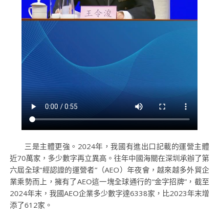
三是主體更強。2024年，我國有進出口記載的運營主體
近70萬家，多少數字再立異高。往年中國海關在深圳承辦了第
六屆全球“經認證的運營者”（AEO）年夜會，越來越多外貿企
業乘勢而上，擁有了AEO這一塊全球通行的“金字招牌”，截至
2024年末，我國AEO企業多少數字達6338家，比2023年末增
添了612家。