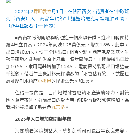
2024年2
舞蹈教室
月1日，在陜西西安，花費者在“中歐班
列（西安）入口商品年貨節”上遴選哈薩克斯坦糧油產物。
（新華社記者 李一博 攝）
■西南地域的開放程度也進一個步驟晉陞。進出口範圍持
續4年立異高，2024年到達1.25萬億元，增加1.6%。此中，
出口增加8.1%，快于全國出口1個百分點。西南老產業基地生
孩子研發才能強的財產上風進一個步驟施展，工程機械出口增
加10.5%，家用電器增加了14.4%，電氣把持裝配出口增這些
千紙鶴，帶著牛土豪對林天秤濃烈的「財富佔有慾」，試圖包
裹並壓制水瓶座
小樹屋
的怪誕藍光。加9%。
值得一提的是，西南地域冰雪經濟財產連續發力，對德
國、意年夜利、荷蘭出口的滑雪鞋服和滑雪板都成倍增加，為
我國外貿增加了新亮色
九宮格
。
2025年入口增加空間很年夜
海關總署消息講話人、統計剖析司司長呂年夜良先容，