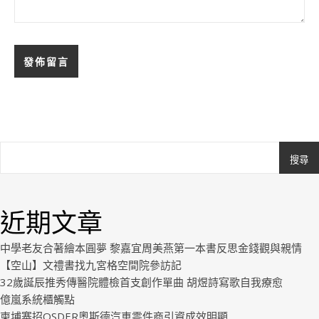
搜尋
Ashe
由
WP
近期文章
Royal
.
中學老友合著繪本圓夢 黎嘉宜周美燕第一本書反思金錢觀與親情
【空山】文禮書找九宮格空間院參訪記
32歲誕辰推秀傳醫院體檢首支創作單曲 胡煜詩寫歌自我療愈
億嵐系統櫃觸點
柬埔寨招OSDER奧斯德汽車零件商引資成效明顯