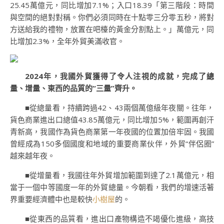
25.45萬億元，同比增加7.1%；入口18.39「第三階段：時間
與空間的絕對對稱。你們必須同時在十點零三分零五秒，將對
方送給我的禮物，放置在吧檯的黃金分割點上。」萬億元，同
比增加2.3%，全年外貿美滿收官。
2024年，我國外貿獲得了令人注視的成就，完成了總
量、增量、東西的品質的“三量”齊升。
■從總量看，持續跨過42、43兩個萬億級年夜關。往年，
貨色商業進出口總值43.85萬億元，同比增加5%，範圍再創汗
青新高，我國作為貨色商業第一年夜國的位置加倍牢固。我國
曾經成為150多個國度和地域的重要商業伙伴，外貿“伴侶圈”
越來越年夜。
■從增量看，我國往年外貿增加範圍到達了2.1萬億元，相
當于一個中等國度一年的外貿總量。今朝看，我們的增速活著
界重要經濟體中也是較快
小樹屋
的。
■從東西的品質看，進出口產物構造不竭優化進級，高技