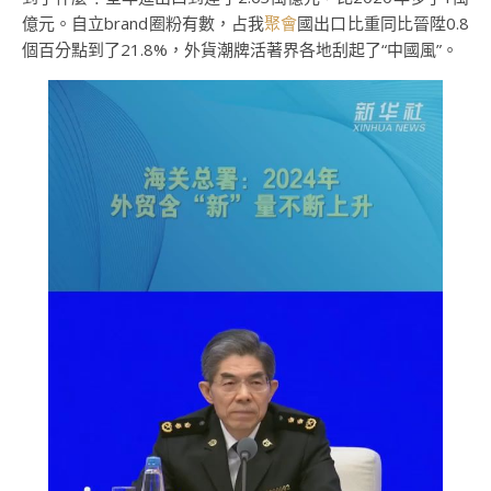
億元。自立brand圈粉有數，占我
聚會
國出口比重同比晉陞0.8
個百分點到了21.8%，外貨潮牌活著界各地刮起了“中國風”。