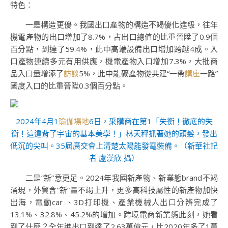
特色：
一是構造更優。我國出口產物的構造不竭優化進級，往年
機電產物的出口增加了8.7%，占出口總值的比重晉陞了0.9個
百分點，到達了59.4%，此中高端設備出口增加跨越4成。入
口產物連續多元有用供應，機電產物入口增加7.3%，大批商
品入口量增添了
訪談
5%，此中能礦產物從共建“一帶
講座
一路”
國度入口的比重晉陞0.3個百分點。
2024年4月1
瑜伽場地
6日，采購商在第1「失衡！徹底的失
衡！這違背了宇宙的基本美學！」林天秤抓著她的頭髮，發出
低沉的尖叫。35屆廣交會上清楚太陽能發電裝備。（新華社記
者 盧漢欣 攝）
二是“新”意更足。2024年我國新產物、新業態brand不竭
涌現，外貿含“新”量不竭上升，更多高科技屬性的新產物加快
出海，電動car 、3D打印機、產業機械人出口分辨完成了
13.1%、32.8%、45.2%的增加。跨境電商新業態此刻，她看
到了什麼？全年進出口到達了2.63萬億元，比2020年多了1萬