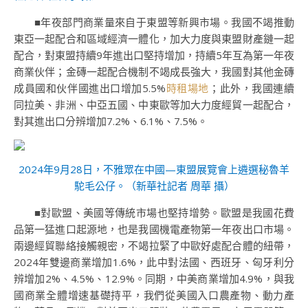
■年夜部門商業量來自于東盟等新興市場。我國不竭推動
東亞一起配合和區域經濟一體化，加大力度與東盟財產鏈一起
配合，對東盟持續9年進出口堅持增加，持續5年互為第一年夜
商業伙伴；金磚一起配合機制不竭成長強大，我國對其他金磚
成員國和伙伴國進出口增加5.5%
時租場地
；此外，我國連續
同拉美、非洲、中亞五國、中東歐等加大力度經貿一起配合，
對其進出口分辨增加7.2%、6.1%、7.5%。
2024年9月28日，不雅眾在中國—東盟展覽會上遴選秘魯羊
駝毛公仔。（新華社記者 周華 攝）
■對歐盟、美國等傳統市場也堅持增勢。歐盟是我國花費
品第一猛進口起源地，也是我國機電產物第一年夜出口市場。
兩邊經貿聯絡接觸親密，不竭拉緊了中歐好處配合體的紐帶，
2024年雙邊商業增加1.6%，此中對法國、西班牙、匈牙利分
辨增加2%、4.5%、12.9%。同期，中美商業增加4.9%，與我
國商業全體增速基礎持平，我們從美國入口農產物、動力產