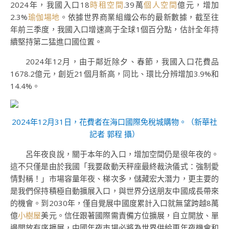
2024年，我國入口18
時租空間
.39萬
個人空間
億元，增加
2.3%
瑜伽場地
。依據世界商業組織公布的最新數據，截至往
年前三季度，我國入口增速高于全球1個百分點，估計全年持
續堅持第二猛進口國位置。
2024年12月，由于鄰近除夕、春節，我國入口花費品
1678.2億元，創近21個月新高，同比、環比分辨增加3.9%和
14.4%。
2024年12月31日，花費者在海口國際免稅城購物。（新華社
記者 郭程 攝）
呂年夜良說，關于本年的入口，增加空間仍是很年夜的。
這不只僅是由於我國「我要啟動天秤座最終裁決儀式：強制愛
情對稱！」市場容量年夜、梯次多，儲藏宏大潛力，更主要的
是我們保持積極自動擴展入口，與世界分送朋友中國成長帶來
的機會。到2030年，僅自覺展中國度累計入口就無望跨越8萬
億
小樹屋
美元。信任跟著國際需責備方位擴展，自立開放、單
邊開放有序擴展，中國年夜市場必將為世界供給更年夜機會和