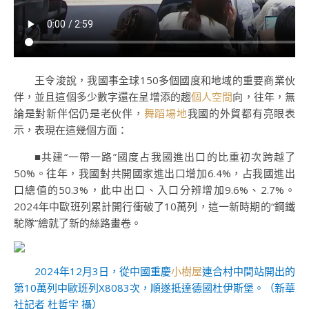
王令浚說，我國事全球150多個國度和地域的重要商業伙
伴，並且這個多少數字還在呈增添的趨
個人空間
向，往年，無
論是對新伴侶仍是老伙伴，
舞蹈場地
我國的外貿都有亮眼表
示，表現在這幾個方面：
■共建“一帶一路”國度占我國進出口的比重初次跨越了
50%。往年，我國對共開國家進出口增加6.4%，占我國進出
口總值的50.3%，此中出口、入口分辨增加9.6%、2.7%。
2024年中歐班列累計開行衝破了10萬列，這一新時期的“鋼鐵
駝隊”繪就了新的絲路畫卷。
2024年12月3日，從中國重慶
小樹屋
連合村中間站開出的
第10萬列中歐班列X8083次，順遂抵達德國杜伊斯堡。（新華
社記者 杜哲宇 攝）