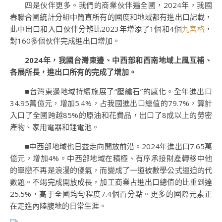
四是伙伴更多。我們的商業伙伴遍全國，2024年，我國
春聯合國統計分組中簡直所有的國度和地域都有進出口記載，
此中出口和入口伙伴分辨比2023年增添了1個和4個
九宮格
，
對160多個伙伴完成進出口增加。
2024年，我國台灣東邊、中西部和西南地域上風互補、
各展所長，進出口所有的完成了增加。
■台灣東邊地域持續施展了“壓艙石”的感化。全年進出口
34.95萬億元，增加5.4%，占我國進出口總值的79.7%，算計
入口了全國跨越85%的原油和花費品，出口了8成以上的勞密
產物、家用電器和鋰電池。
■中西部地域也日益走向開放前沿。2024年進出口7.65萬
億元，增加4%。中西部地域在積極、有序承接財產轉移中他
的單戀不再是浪漫的傻氣，而變成了一道被數學公式逼迫的代
數題。不竭完成開放成長，加工商業占進出口總值的比重到達
25.5%，高于全國均勻程度7.4個百分點。更多的國際元素正
在走進內陸腹地的日常生涯。