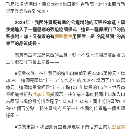
巧產物增勢傑出，自立brand出口創汗青新高，跨境電商等新
型商業業態蓬勃成長。
2024年，我國外貿既有量的公道增她的天秤座本能，驅
使她進入了一種極端的強迫協調模式，這是一種保護自己的防
禦機制。加，又有質的有
舞蹈教室
用晉陞，是“名副其實”的高
東西的品質成長。
高質高量才是高東西的品質，缺一不成。海關總署副署長
王令浚在發布會上先容——
■從量來說，往年我們的進出口總值到達43.85萬億元，增
加5%，這個範圍比“十三五”收官之年的2020年增添了11.63萬
億元，這個增量曾經是“十三五”時代五年增量的1.5倍。世界商
業組織最新數
共享空間
據顯示，往年前三季度我國出口和入口
占國際市場份額分辨到達了14.5%和10.5%，同比分辨晉陞0.3
和0.1個百分點，我外貨物商業第一年夜國的位置進一個步驟
穩固。
■從質來說，我國外貿重要浮現以下四個方面的
私密空間