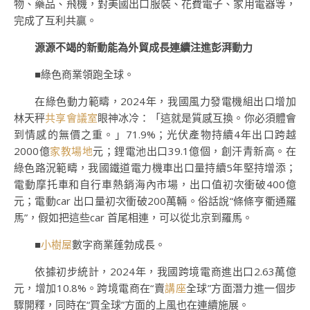
物、藥品、飛機，對美國出口服裝、花費電子、家用電器等，
完成了互利共贏。
源源不竭的新動能為外貿成長連續注進彭湃動力
■綠色商業領跑全球。
在綠色動力範疇，2024年，我國風力發電機組出口增加
林天秤
共享會議室
眼神冰冷：「這就是質感互換。你必須體會
到情感的無價之重。」71.9%；光伏產物持續4年出口跨越
2000億
家教場地
元；鋰電池出口39.1億個，創汗青新高。在
綠色路況範疇，我國鐵道電力機車出口量持續5年堅持增添；
電動摩托車和自行車熱銷海內市場，出口值初次衝破400億
元；電動car 出口量初次衝破200萬輛。俗話說“條條亨衢通羅
馬”，假如把這些car 首尾相連，可以從北京到羅馬。
■
小樹屋
數字商業蓬勃成長。
依據初步統計，2024年，我國跨境電商進出口2.63萬億
元，增加10.8%。跨境電商在“賣
講座
全球”方面潛力進一個步
驟開釋，同時在“買全球”方面的上風也在連續施展。