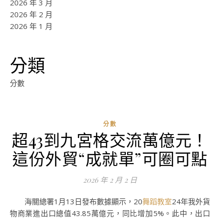
2026 年 3 月
2026 年 2 月
2026 年 1 月
分類
分數
分數
超43到九宮格交流萬億元！
ad
這份外貿“成就單”可圈可點
0
評
2026 年 2 月 2 日
論
海關總署1月13日發布數據顯示，20
舞蹈教室
24年我外貨
物商業進出口總值43.85萬億元，同比增加5%。此中，出口