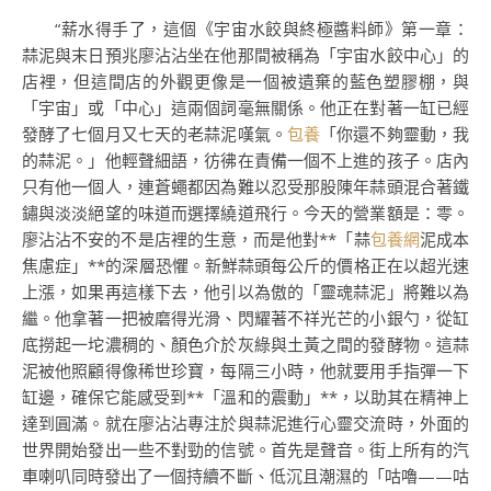
“薪水得手了，這個《宇宙水餃與終極醬料師》第一章：
蒜泥與末日預兆廖沾沾坐在他那間被稱為「宇宙水餃中心」的
店裡，但這間店的外觀更像是一個被遺棄的藍色塑膠棚，與
「宇宙」或「中心」這兩個詞毫無關係。他正在對著一缸已經
發酵了七個月又七天的老蒜泥嘆氣。
包養
「你還不夠靈動，我
的蒜泥。」他輕聲細語，彷彿在責備一個不上進的孩子。店內
只有他一個人，連蒼蠅都因為難以忍受那股陳年蒜頭混合著鐵
鏽與淡淡絕望的味道而選擇繞道飛行。今天的營業額是：零。
廖沾沾不安的不是店裡的生意，而是他對**「蒜
包養網
泥成本
焦慮症」**的深層恐懼。新鮮蒜頭每公斤的價格正在以超光速
上漲，如果再這樣下去，他引以為傲的「靈魂蒜泥」將難以為
繼。他拿著一把被磨得光滑、閃耀著不祥光芒的小銀勺，從缸
底撈起一坨濃稠的、顏色介於灰綠與土黃之間的發酵物。這蒜
泥被他照顧得像稀世珍寶，每隔三小時，他就要用手指彈一下
缸邊，確保它能感受到**「溫和的震動」**，以助其在精神上
達到圓滿。就在廖沾沾專注於與蒜泥進行心靈交流時，外面的
世界開始發出一些不對勁的信號。首先是聲音。街上所有的汽
車喇叭同時發出了一個持續不斷、低沉且潮濕的「咕嚕——咕