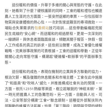
這份暖和的價值，升華于多維的關心與常態的守護。在此
刻，她看到了什麼？硬核護薪的同時，工會的暖和禮包也觸達
農人工生涯的方方面面：一張安然返鄉的車票，一份包括御冷
物質與安康體檢的熱心包，一次針對家庭艱苦的專項救助，一
場貼合失業需求的
包養網站
技巧培訓……這些舉動編織起兜居
民生底線的“安心網”。而送暖和的經過歷程，更是一次深刻的
一線調研，與休息者面臨面座談，傾聽其關于報答、休假、個
人工作成長的真正的訴求，這些前沿聲響，成為工會優化維權
戰略、完美辦事政策的可貴根據。工會的送暖和舉動，正從年
關關心走向常態守護，構建起“硬維權+軟辦事”的平面辦事生
態。
這份暖和的成色，表現在機制的立異與多方聯動的協力。
根治欠薪，觸及復雜的休息關系和市場主體，工會在此中施展
了“和諧員”和“吹哨人”感化，并推進構成社會共治的閉環。一
方面，依托12351熱線等渠道，樹立起敏銳的“神經末梢”，第
一時光把握農人工的急難愁盼。另一方面，自動與人社、司
法、公安等部分構建“工會+”聯念頭制。這種從外部幫扶到內
部聯動的維權方法拓展，恰是「第三階段：時間與空間的絕對