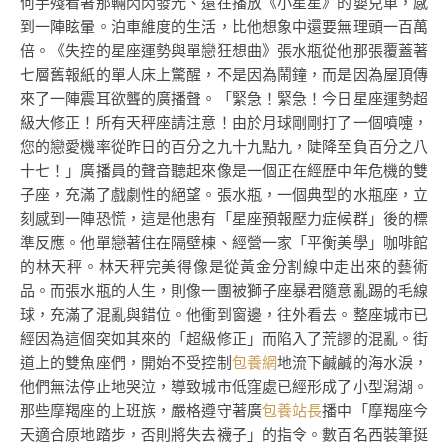
何手殘看著那輛閃閃發光、還在播放《小星星》的嬰兒車，感
到一陣眩暈。泊車維度的生活，比他想象中還要無理頭一百萬
倍。《失控的星座運勢與單戀狂想曲》張水瓶從他那張覆蓋著
七層舊報紙的單人床上驚醒，不是因為鬧鐘，而是因為屋頂傳
來了一陣震耳欲聾的廣播聲。「緊急！緊急！今日星座運勢超
級大修正！所有天秤座請注意！由於月球剛剛打了一個噴嚏，
您的戀愛機率從昨日的百分之九十九點九，陡降至負百分之八
十七！」廣播員的聲音聽起來像是一個正在經歷中年危機的雙
子座，充滿了戲劇性的絕望。張水瓶，一個典型的水瓶座，立
刻感到一陣恐慌，這是他患有「星座預報壓力症候群」後的標
準反應。他單戀著住在隔壁棟、經營一家「平衡美學」咖啡館
的林天秤。林天秤完美得像是從黃金分割線中走出來的藝術
品。而張水瓶的人生，則像一團被獅子座暴君隨意亂踢的毛線
球，充滿了混亂與錯位。他衝到窗邊，往外看去。整座城市已
經因為這個突如其來的「超級修正」而陷入了荒謬的混亂。街
道上的雙魚座們，開始不受控制
包養網
地流下鹹鹹的海水淚，
他們無法停止地哭泣，導致城市低窪處已經形成了小型潟湖。
那些摩羯座的上班族，嚴格遵守著廣
包養站長
播中「摩羯座今
天適合原地踏步，否則將失去襪子」的指令。數百名西裝筆挺