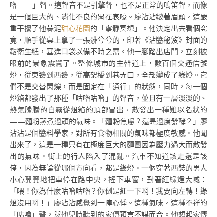
嚕——」聲。這聲音不是引擎聲，也不是正常的鳴笛聲，而像
是一個巨大的、消化不良的胃在哀嚎。廖沾沾皺著眉頭，這嚴
重干擾了他蒜泥
甜心花園
的「寧靜冥想」。他決定出去看個究
竟，順手從桌上拿了一張髒兮兮的，印著《沾醬秘笈》封面的
皺衛生紙，塞進口袋以備不時之需。他一腳踏出店門，立刻被
眼前的景象震驚了。整條城市的主幹道上，數百個交通信號
燈，從東邊到西邊，從高架橋到巷弄口，全部變成了綠燈。它
們不是交替閃爍，而是固定在「通行」的狀態，同時，每一個
燈箱都發出了那種「咕嚕咕嚕」的聲音，並且有一層淡淡的、
熱氣騰騰的白霧從燈箱的頂部冒出，散發出一種難以名狀的
——麵粉蒸煮過頭的氣味。「麵粉焦慮？還是過度發酵？」廖
沾沾是個醬料學家，對所有食物相關的氣味都極度敏感。他聞
出來了，這是一種只有在極度巨大的麵團因為壓力過大而散發
出的氣味。街上的行人陷入了混亂。汽車不知道該走還是該
停，因為無論從哪個方向看，都是綠燈。一個穿著西裝的男人
小心翼翼地把車停在路中央，搖下車窗，對著紅綠燈大喊：
「喂！你為什麼咕嚕咕嚕？你倒是紅一下啊！我要向左轉！綠
燈沒用啊！」廖沾沾感覺到一陣心悸。這種氣味，這種不祥的
「咕嚕」聲，與他兒時聽到的家傳預言不謀而合。他想起家傳