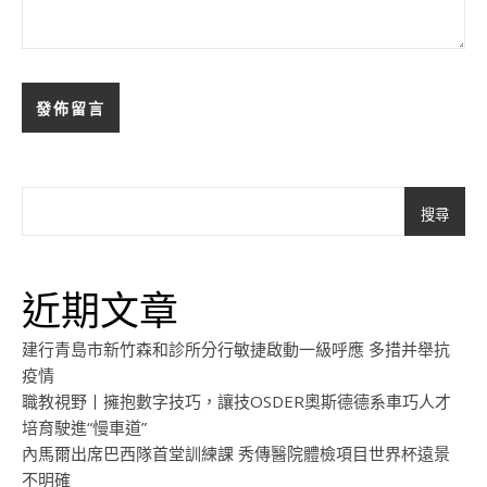
搜尋
近期文章
建行青島市新竹森和診所分行敏捷啟動一級呼應 多措并舉抗
疫情
職教視野丨擁抱數字技巧，讓技OSDER奧斯德德系車巧人才
培育駛進“慢車道”
內馬爾出席巴西隊首堂訓練課 秀傳醫院體檢項目世界杯遠景
不明確