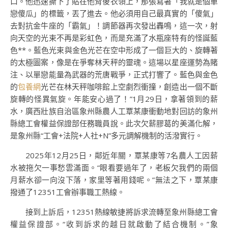
口。他迅速撕下了貼在他背後衣領上，那張寫著「我就是個單
戀傻瓜」的標籤，丟了進去。他必須用自己最真實的「傻氣」
去對抗金牛座的「霸氣」！調節器再次發出轟鳴，這一次，射
向天空的光束不再是彩虹色，而是充滿了水瓶座特有的怪誕藍
色**。藍色光束與金色光芒在空中形成了一個巨大的、旋轉著
的太極圖案，像是在爭奪林天秤的靈魂。這場以星座運勢為賭
注、以單戀能量為武器的荒唐戰爭，正式打響了。藍色與金色
的
包養網
光芒在林天秤咖啡館上空劇烈衝撞，創造出一個不斷
旋轉的怪異氣旋。年能安心過了！”1月29日，拿著領到的薪
水，廣西壯族自治區象州縣農人工覃某康衝動地對回訪的象州
縣總工會權益保證部任務職員說。此次欠薪膠葛的美滿化解，
是象州縣“工會+法院+人社+N”多元調解機制的活潑實行。
2025年12月25日，鄰近年關，覃某康等7名農人工因薪
水被拖欠一事愁雲滿面。“眼看要過年了，老板欠我們的兩個
月薪水卻一向沒下落，家里等著用錢呢。”無法之下，覃某康
撥通了12351工會辦事職工熱線。
接到上訴后，12351熱線敏捷將訴求流轉至象州縣總工會
權益保證部。“收到訴求的越日就啟動了結合機制。”象