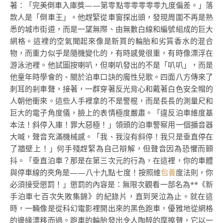
著：「完美倒車入庫獎——第零點零零零零零九度偏差。」落
款人是「倒車王」。他趕緊從車窗探出頭，發現周圍不再是熟
悉的城市街道，而是一望無際、由無數白線和編號組成的巨大
網格。這裡的空氣聞起來像是新買的輪胎和劣質香水的混合
物，而重力似乎是隨機變化的，有時感覺很重，有時像漂浮在
游泳池裡。他試圖按喇叭，但喇叭發出的不是「叭叭」，而是
他童年時學會的、關於泊車口訣的魔性兒歌。四面八方傳來了
刺耳的剎車聲，接著，一群穿著反光背心和戴著白色安全帽的
人朝他衝來。這些人手裡拿的不是警棍，而是長長的測量尺和
巨大的電子角度儀，臉上的表情極度嚴肅。「違反泊車維度基
本法！斜停入庫！罪大惡極！」領頭的泊車警察用一個擴音器
大喊，聲音充滿機械感。「我、我沒有斜停！我只是垂直停在
了牆壁上！」何手殘趕緊為自己辯解，但聲音因為恐懼而顫
抖。「垂直泊車？那是在第三次元的行為，在這裡，你的車體
與停車線的夾角是——八十九點七度！按照維
包養
度法則，你
必須接受懲罰！」懲罰的內容是：無限次觀看一部名為**《新
手泊車七百次失敗集錦》的紀錄片，直到哭泣為止。就在這
時，一輛像是從科幻電影裡開出來的黑色跑車，優雅地從網格
的邊緣漂移而過。跑車的輪胎發出令人陶醉的摩擦聲，它以一