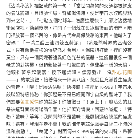
《沾醬秘笈》裡記載的第一句：「當世間萬物的交通都被麵皮
的氣味籠罩，且燈號恒綠、聲如湯沸時，便是宇宙水餃臨界點
到來之時。」「七點五個地球年…怎麼這麼快？」廖沾沾猛地
衝回店裡，衝到後廚，打開了一個藏在舊冰櫃後面的暗門。暗
門裡放著一個老舊的、像是古代金屬保險箱的東西。他輸入了
密碼：「一醬二醋三油四辣五蒜泥」（這是醬料界的基礎公
式，只有像他這樣的傳統派才會用）。保險箱打開，裡面沒有
黃金，只有一個閃爍著詭異紅色光芒的儀器。這儀器很像一個
老式的對講機，但頂部插著一根彎曲的、像韭菜一樣的天線。
他顫抖著拿起儀器，按下通話鈕。儀器發出「滋
甜心花園
——」的電流聲，接著傳來一陣高八度、急促且充滿養生焦慮
的聲音。「喂！是廖沾沾嗎！快接聽！這裡是 K-999！宇宙水
餃聯盟特級特務！你那邊是不是已經聞到宇宙級的酸味了？我
們需要
包養感情
你的蒜泥！你被徵召了！馬上！」廖沾沾的耳
朵被這聲音震得嗡嗡作響，他捏著對講機，困惑地喊道：「特
務？酸味？等等！我聞到的不是酸味！是麵粉過度膨脹的焦慮
味！還有，我現在走不開！我的陳年老蒜泥需要每隔三小時的
溫和震動！」「蒜泥？」對面傳來K-999崩潰的尖叫聲，帶著