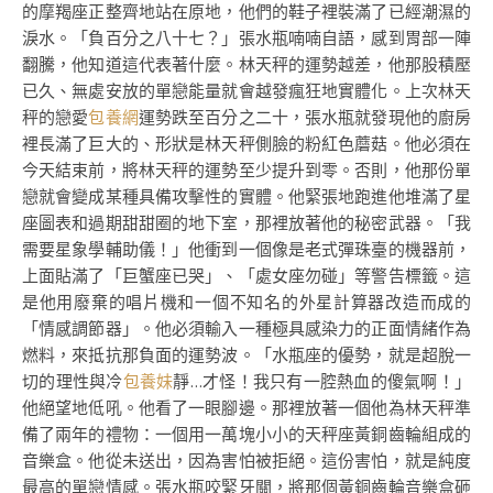
的摩羯座正整齊地站在原地，他們的鞋子裡裝滿了已經潮濕的
淚水。「負百分之八十七？」張水瓶喃喃自語，感到胃部一陣
翻騰，他知道這代表著什麼。林天秤的運勢越差，他那股積壓
已久、無處安放的單戀能量就會越發瘋狂地實體化。上次林天
秤的戀愛
包養網
運勢跌至百分之二十，張水瓶就發現他的廚房
裡長滿了巨大的、形狀是林天秤側臉的粉紅色蘑菇。他必須在
今天結束前，將林天秤的運勢至少提升到零。否則，他那份單
戀就會變成某種具備攻擊性的實體。他緊張地跑進他堆滿了星
座圖表和過期甜甜圈的地下室，那裡放著他的秘密武器。「我
需要星象學輔助儀！」他衝到一個像是老式彈珠臺的機器前，
上面貼滿了「巨蟹座已哭」、「處女座勿碰」等警告標籤。這
是他用廢棄的唱片機和一個不知名的外星計算器改造而成的
「情感調節器」。他必須輸入一種極具感染力的正面情緒作為
燃料，來抵抗那負面的運勢波。「水瓶座的優勢，就是超脫一
切的理性與冷
包養妹
靜…才怪！我只有一腔熱血的傻氣啊！」
他絕望地低吼。他看了一眼腳邊。那裡放著一個他為林天秤準
備了兩年的禮物：一個用一萬塊小小的天秤座黃銅齒輪組成的
音樂盒。他從未送出，因為害怕被拒絕。這份害怕，就是純度
最高的單戀情感。張水瓶咬緊牙關，將那個黃銅齒輪音樂盒砸