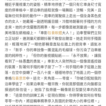
種近乎蔑視重力的姿態，精準地停進了一個只有它車身尺寸寬
度的停車格中。那泊車的過程就像一場舞蹈，流暢、完美，且
毫無任何多餘的動作**。跑車的駕駛座上走出一個全身黑色皮
衣的女人，她戴著一副透明護目鏡，冷酷地朝著何手殘的方向
走來。她的步伐優雅而精準，每一步都像是被測量過一樣，完
美地落在網格線上。「車影
包養軟體
大人！」泊車警察們立刻
立正站好，連測量尺都顫抖著不敢發出聲音。她走到何手殘面
前，輕蔑地掃了一眼他那輛垂直貼在牆上的掀背車，語氣冰
冷。「新手，你的車技像一團混亂的毛線球。你污染了泊車維
度的純粹性。」「但你的後視鏡貼紙——『永不放棄』，讓我
看到了一絲愚蠢的勇氣。」車影大人突然掏出一個像是遙控器
的裝置，對著何手殘的車子按了一下。何手殘的車子從牆上脫
落，在空中旋轉了一百八十度，穩穩地停在了地面上的一個停
車格
包養意思
中。這次，夾角是——零度。「你被分配給我的
泊車學徒了。如果泊車是一種宗教，你就是那個連方向盤都沒
摸過的新信徒。」她指了指旁邊一輛像是巨型嬰兒車的改造
車：「這是你的訓練工具，從現在開始，你得學會如何在零點
零零一秒內，將這輛車精準停入對面的針眼大小的車位裡。」