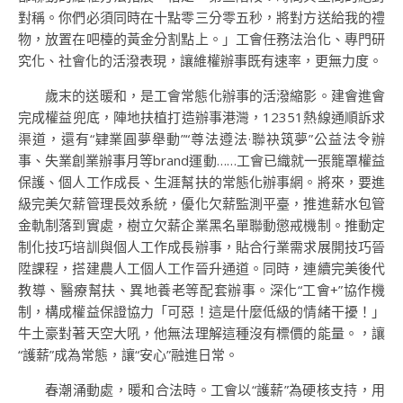
對稱。你們必須同時在十點零三分零五秒，將對方送給我的禮
物，放置在吧檯的黃金分割點上。」工會任務法治化、專門研
究化、社會化的活潑表現，讓維權辦事既有速率，更無力度。
歲末的送暖和，是工會常態化辦事的活潑縮影。建會進會
完成權益兜底，陣地扶植打造辦事港灣，12351熱線通順訴求
渠道，還有“肄業圓夢舉動”“尊法遵法·聯袂筑夢”公益法令辦
事、失業創業辦事月等brand運動……工會已織就一張籠罩權益
保護、個人工作成長、生涯幫扶的常態化辦事網。將來，要進
級完美欠薪管理長效系統，優化欠薪監測平臺，推進薪水包管
金軌制落到實處，樹立欠薪企業黑名單聯動懲戒機制。推動定
制化技巧培訓與個人工作成長辦事，貼合行業需求展開技巧晉
陞課程，搭建農人工個人工作晉升通道。同時，連續完美後代
教導、醫療幫扶、異地養老等配套辦事。深化“工會+”協作機
制，構成權益保證協力「可惡！這是什麼低級的情緒干擾！」
牛土豪對著天空大吼，他無法理解這種沒有標價的能量。，讓
“護薪”成為常態，讓“安心”融進日常。
春潮涌動處，暖和合法時。工會以“護薪”為硬核支持，用