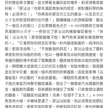
狂的聲音再次響起，這次帶著金屬回音的嘲弄，刺耳得像是磨
砂紙。「廖沾沾！你那充滿腐敗氣味的蒜泥，是對醬料學的侮
辱！必須淨化！」「你將為你那百分之五的醬油，以及百分之
九十五的邪惡蒜頭付出代價！」醋罐機器人的頂端裂開，露出
了一個巨大的管口，正在聚積藍色光芒。K-999特務用它穿著
燕尾服的小爪子，一把抓住了廖沾沾的褲腳催促著他。「快
點！沾沾先生！那是醋酸離子炮！專門用來溶解有機發酵物
的！」「它會把你的蒜泥在零點一秒內變成無菌的、純淨的白
醋！那是浩劫啊！」「不准動我的蒜泥！」廖沾沾發出了醬料
學家對待信仰般的怒吼。他以一種專業包水餃的極限速度，從
旁邊的麵粉堆中抓起了兩團麵皮。麵皮被他用氣功般的捏製手
法，瞬間擴大成直徑三公尺的巨大麵皮。他猛地擲出，兩張麵
皮在空中交疊，變成一個半透明的防禦護盾。這就是家傳《沾
醬秘笈》中記載的「水餃皮護盾」，薄韌而充滿彈性。藍色離
子炮光束猛烈地擊中麵皮護盾，發出了一聲像是汽水開蓋的聲
音。護盾劇烈震動，但奇蹟般地擋住了攻擊，只是散發出濃郁
的麵香。「這麵皮的延展性！完美！但撐不了太久！」K-999
焦急地大喊，中藥味更濃了。廖沾沾知道，他必須帶走他那缸
陳年老蒜泥，那是宇宙的希望。他跑到蒜泥缸前，使出他搬運