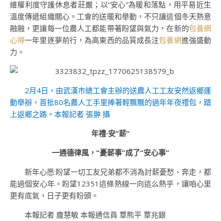
維權利度守護休息者莊嚴；以“安心”為暖和落點，用平易近生
溫度傳遞組織關心。工會的送暖和舉動，不只讓這個冬天熱意
融融，更讓每一位農人工都能帶著盼望與氣力，在新的
包養網
心得
一年里逐夢前行，為高東西的品質成長注
包養網
進強盛動
力。
2月4日，由武漢市總工會主辦的送農人工工友安然返鄉運
動舉辦，首批80名農人工手里捧著輕飄飄的過年年夜禮包，踏
上返鄉之路。本報記者 張翀 攝
年禮·安“薪”
一通德律風，“憂薪事”成了“安心事”
新年心愿:盼望一切工友兄弟都不消為討薪憂愁、奔走，都
能過個安心年。盼望12351這條熱線一向這么熱乎，讓咱心里
更有底氣，日子更有盼頭。
本報記者 龐慧敏 本報通信員 覃熊平 覃兆銀