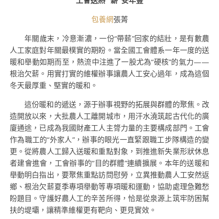
工會送熱 “薪”安年豐
包養網
張菁
年關歲末，冷意漸濃，一份“帶薪”回家的結壯，是有數農
人工家庭對年關最樸實的期盼。當全國工會體系一年一度的送
暖和舉動如期而至，熱流中注進了一股尤為“硬核”的氣力——
根治欠薪。用實打實的維權辦事讓農人工安心過年，成為這個
冬天最厚重、堅實的暖和。
這份暖和的遞送，源于辦事視野的拓展與群體的聚焦。改
造開放以來，大批農人工離開城市，用汗水澆筑起古代化的廣
廈通途，已成為我國財產工人主膂力量的主要構成部門。工會
作為職工的“外家人”，辦事的眼光一直緊跟職工步隊構造的變
更。從將農人工歸入送暖和重點對象，到推進新失業形狀休息
者建會進會，工會辦事的“目的群體”連續擴展。本年的送暖和
舉動明白指出，要聚焦重點訪問慰勞，立異推動農人工安然返
鄉、根治欠薪夏季專項舉動等專項暖和運動，協助處理急難愁
盼題目。守護好農人工的辛苦所得，恰是從泉源上筑牢防困幫
扶的堤壩，讓精準維權更有靶向、更見實效。