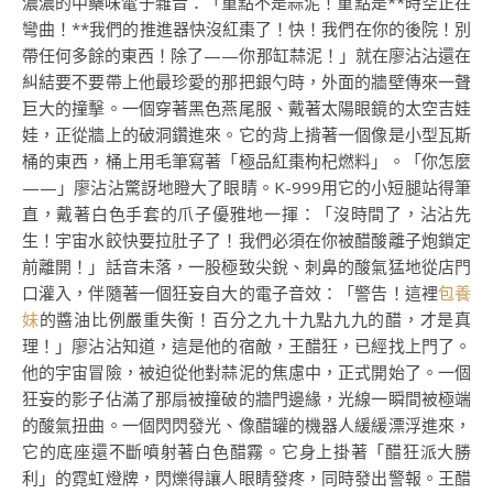
濃濃的中藥味電子雜音：「重點不是蒜泥！重點是**時空正在
彎曲！**我們的推進器快沒紅棗了！快！我們在你的後院！別
帶任何多餘的東西！除了——你那缸蒜泥！」就在廖沾沾還在
糾結要不要帶上他最珍愛的那把銀勺時，外面的牆壁傳來一聲
巨大的撞擊。一個穿著黑色燕尾服、戴著太陽眼鏡的太空吉娃
娃，正從牆上的破洞鑽進來。它的背上揹著一個像是小型瓦斯
桶的東西，桶上用毛筆寫著「極品紅棗枸杞燃料」。「你怎麼
——」廖沾沾驚訝地瞪大了眼睛。K-999用它的小短腿站得筆
直，戴著白色手套的爪子優雅地一揮：「沒時間了，沾沾先
生！宇宙水餃快要拉肚子了！我們必須在你被醋酸離子炮鎖定
前離開！」話音未落，一股極致尖銳、刺鼻的酸氣猛地從店門
口灌入，伴隨著一個狂妄自大的電子音效：「警告！這裡
包養
妹
的醬油比例嚴重失衡！百分之九十九點九九的醋，才是真
理！」廖沾沾知道，這是他的宿敵，王醋狂，已經找上門了。
他的宇宙冒險，被迫從他對蒜泥的焦慮中，正式開始了。一個
狂妄的影子佔滿了那扇被撞破的牆門邊緣，光線一瞬間被極端
的酸氣扭曲。一個閃閃發光、像醋罐的機器人緩緩漂浮進來，
它的底座還不斷噴射著白色醋霧。它身上掛著「醋狂派大勝
利」的霓虹燈牌，閃爍得讓人眼睛發疼，同時發出警報。王醋