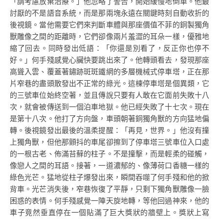
「請考慮放棄治療。」他忽略了警告，開始緩慢地倒車。他最
討厭的不是語音系統，而是那兩塊永遠在關鍵時刻自動收折的
後視鏡。當他需要它們來判斷車體與那座價值不菲的銅製獨角
獸雕像之間的距離時，它們卻像兩片羞澀的耳朵一樣，優雅地
縮了回去。同時發出低語：「你還是別看了，反正你也停不
好。」何手殘感覺心臟快要跳出來了。他轉頭看去，發現那座
高聳入雲、覆蓋著鏽跡斑斑鐵網的多層機械式停車塔，正在那
片窄巷的盡頭散發出不正常的綠光。這棟停車塔是個異類，它
的三號車位始終空著，並且傳說只要有人敢在它面前失敗十八
次，就會被傳送到一個泊車地獄。他已經失敗了十七次。現在
是第十八次。他打了方向盤，車頭朝著銅獨角獸的方向猛地偏
轉。後視鏡發出最後的溫柔提醒：「再見，世界。」他沒有撞
上獨角獸，但他那顫抖的車尾卻擦到了停車塔三號車位入口處
的一根古老、佈滿苔蘚的柱子。不是撞擊，而是輕柔的碰觸，
像戀人之間的耳語。接著，一道濃郁的、像薄荷口香糖一樣的
綠色光芒。猛地從柱子爆發出來，瞬間吞噬了何手殘和他的掀
背車。光芒消失後，窄巷恢復了平靜，只剩下獨角獸雕像一臉
困惑的表情。何手殘感覺一陣天旋地轉，等他回過神來，他的
車子竟然垂直停在一個貼滿了巨大獎狀的牆壁上。獎狀上寫