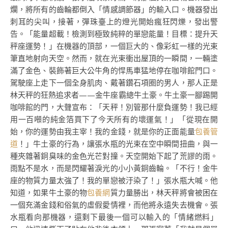
爛，將所有的齒輪都倒入「情感調節器」的輸入口。機器發出
刺耳的尖叫，接著，彈珠臺上的燈光開始瘋狂閃爍，發出警
告。「能量超載！檢測到極致純粹的單戀能量！目標：提升天
秤座運勢！」在機器的頂部，一個巨大的、像彩虹一樣的光束
筆直地射向天空。然而，就在光束衝出屋頂的一瞬間，一輛塗
滿了金色、裝飾著巨大公牛角的悍馬車猛地停在咖啡館門口。
駕駛座上走下一個全身肌肉、戴著鑽石項圈的男人，那人正是
林天秤的狂熱追求者——金牛座霸總牛土豪。牛土豪一腳踢開
咖啡館的門，大聲宣布：「天秤！別管那什麼負運勢！我已經
用一百噸的純金箔買下了今天所有的壞運氣！」「從現在開
始，你的運勢由我主宰！我的金錢，就是你的正面能量
包養管
道
！」牛土豪的行為，讓張水瓶的光束在空中瞬間扭曲，與一
種夾雜著銅臭味的金色光芒對撞。天空開始下起了荒謬的雨。
雨點不是水，而是閃耀著淚光的小小黃銅齒輪。「不行！金牛
座的物質力量太強了！我的單戀被汙染了！」張水瓶大喊。他
知道，如果牛土豪的物
包養網
質力量勝出，林天秤將會被困在
一個充滿金錢和俗氣的虛假愛情裡，而他將永遠失去機會。張
水瓶看向那機器，還剩下最後一個可以輸入的「情緒燃料」