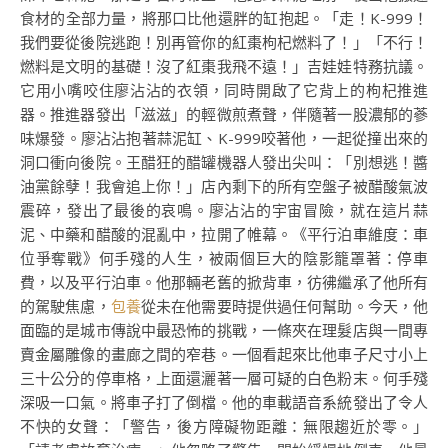
食材的全部力量，將那口比他還胖的缸抱起。「走！K-999！
我們要從後院逃跑！別再管你的紅棗枸杞燃料了！」「不行！
燃料是文明的基礎！沒了紅棗我飛不遠！」吉娃娃特務抗議。
它用小嘴咬住廖沾沾的衣領，同時開啟了它背上的枸杞推進
器。推進器發出「滋滋」的輕微煎煮聲，伴隨著一股濃郁的蔘
味爆發。廖沾沾抱著蒜泥缸、K-999咬著他，一起從撞出來的
洞口衝向後院。王醋狂的醋罐機器人發出尖叫：「別想逃！醬
油黨餘孽！我會追上你！」店內剩下的所有空盤子被醋酸氣波
震碎，發出了最後的哀鳴。廖沾沾的宇宙冒險，就在這片蒜
泥、中藥和醋酸的混亂中，拉開了帷幕。《平行泊車維度：車
位爭奪戰》何手殘的人生，被兩個巨大的陰影籠罩著：停車
費，以及平行泊車。他那輛老舊的掀背車，彷彿繼承了他所有
的駕駛焦慮，
包養
從未在他需要時提供過任何幫助。今天，他
面臨的是城市傳說中最恐怖的挑戰，一條夾在理髮店與一間專
賣金屬雕像的畫廊之間的窄巷。一個看起來比他車子尺寸小上
三十公分的停車格，上面還灑著一層可疑的白色粉末。何手殘
深吸一口氣。將車子打了倒檔。他的車載語音系統發出了令人
不快的女聲：「警告，後方障礙物距離：無限趨近於零。」