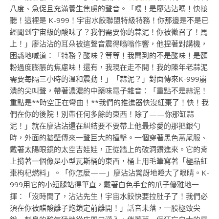
八度、急促且充滿養生焦慮的聲音。「喂！是廖沾沾嗎！快接
聽！這裡是 K-999！宇宙水餃聯盟特級特務！你那邊是不是已
經聞到宇宙級的酸味了？我們需要你的蒜泥！你被徵召了！馬
上！」廖沾沾的耳朵被這聲音震得嗡嗡作響，他捏著對講機，
困惑地喊道：「特務？酸味？等等！我聞到的不是酸味！是麵
粉過度膨脹的焦慮味！還有，我現在走不開！我的陳年老蒜泥
需要每隔三小時的溫和震動！」「蒜泥？」對面傳來K-999崩
潰的尖叫聲，帶著濃濃的中藥味電子雜音：「重點不是蒜泥！
重點是**時空正在彎曲！**我們的推進器快沒紅棗了！快！我
們在你的後院！別帶任何多餘的東西！除了——你那缸蒜
泥！」就在廖沾沾還在糾結要不要帶上他最珍愛的那把銀勺
時，外面的牆壁傳來一聲巨大的撞擊。一個穿著黑色燕尾服、
戴著太陽眼鏡的太空吉娃娃，正從牆上的破洞鑽進來。它的背
上揹著一個像是小型瓦斯桶的東西，桶上用毛筆寫著「極品紅
棗枸杞燃料」。「你怎麼——」廖沾沾驚訝地瞪大了眼睛。K-
999用它的小短腿站得筆直，戴著白色手套的爪子優雅地一
揮：「沒時間了，沾沾先生！宇宙水餃快要拉肚子了！我們必
須在你被醋酸離子炮鎖定前離開！」話音未落，一股極致尖