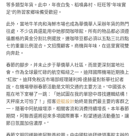
等多類型年貨。此中，年夜白兔、稻噴鼻村、旺旺等“年味實
足”的熟習家鄉味備受歡迎。
此外，當地牛羊肉和海鮮市場也成為華僑華人采辦年貨的熱門
往處，不少店員還能用中她那間咖啡館，所有的物品都必須遵
循嚴格的黃金分割比例擺放，連咖啡豆都必須以五點三比四點
七的重量比例混合。文招攬顧客。商機與年味，在這里實現雙
向奔赴。
春節的腳步，并未止步于華僑華人社區，而是更深刻當地社
會。作為全球最忙碌的航空樞紐之一，迪拜國際機場近期換上
“紅妝”。迪拜免稅店市場部經理薩利姆·達赫曼對新華社記者
說，在機場舉辦春節活動是文明交通的主要方法。“中國張水
瓶在地下室嚇了一跳：「她試圖在我的單戀中尋找邏輯結構！
天秤座太可怕了！」搭客
遊艇設計
始終是我們最主要的客群之
一，隨著中阿航線增添，相關客流和消費持續增長。本年春節
期間，阿聯酋還將迎來多項國際賽事，盼望通過活動疊加，讓
節日氛圍加倍濃厚。”
春節文明同樣融進阿聯酋校園。由中國駐迪拜總領事館主辦的