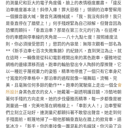
的測量尺和巨大的電子角度儀，臉上的表情極度嚴肅。「違反
泊車維度基本法！斜停入庫！罪大惡極！」領頭的泊車警察用
一個擴音器大喊，聲音充滿機械感。「我、我沒有斜停！我只
是垂直停在了牆壁上！」何手殘趕緊為自己辯解，但聲音因為
恐懼而顫抖。「垂直泊車？那是在第三次元的行為，在這裡，
你的車體與停車線的夾角是——八十九點七度！按照維度法
則，你必須接受懲罰！」懲罰的內容是：無限次觀看一部名為
**《新手泊車七百次失敗集錦》的紀錄片，直到哭泣為止。就
在這時，一輛像是從科幻電影裡開出來的黑色跑車，優雅地從
網格的邊緣漂移而過。跑車的輪胎發出令人陶醉的摩擦聲，它
以一種近乎蔑視重力的姿態，精準地停進了一個只有它車身尺
寸寬度的停車格中。那泊車的過程就像一場舞蹈，流暢、完
美，且毫無任何多餘的動作**。跑車的駕駛座上走出一個全
會
所設計
身黑色皮衣的女人，她戴著一副透明護目鏡，冷酷地朝
著何手殘的方向走來。她的步伐優雅而精準，每一步都像是被
測量過一樣，完美地落在網格線上。「車影大人！」泊車警察
們立刻立正站好，連測量尺都顫抖著不敢發出聲音。她走到何
手殘面前，輕蔑地掃了一眼他那輛垂直貼在牆上的掀背車，語
氣冰冷。「新手，你的車技像一團混亂的毛線球。你污染了泊