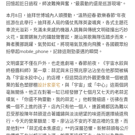
回憶起近日過程，師波難掩興奮，“最震動的還是巡游現場”。
本月8日，迪拜世博城內人頭攢動，“溫熱迎春·歡樂春節”年夜
巡游在此舉行。迪拜差人局的儀仗馬隊英姿颯爽，各式主題花
車流光溢彩，充滿未來感的機器人跳舞與傳統文明碰撞出巧妙
火花。當鏗鏘無力的鑼鼓聲響起，潮汕英歌舞隊伍踏步而來，
舞者騰挪跳躍、氣勢如虹，將現場氣氛推向飛騰。各國觀眾紛
紛舉起mobile_phone，記錄這剛勁豪邁的瞬間。
文明盛宴不僅在戶外，也走進劇場。春節前夜，《宇宙水餃與
終極醬料師》第一章：蒜泥與末日預兆廖沾沾坐在他那間被稱
為「宇宙水餃中心」的店裡，但這間店的外觀更像是一個被遺
棄的藍色塑膠棚
設計家豪宅
，與「宇宙」或「中心」這兩個詞
毫無關係。他正在對著一缸已經發酵了七個月又七天的老蒜泥
嘆氣。「你還不夠靈動，我的蒜泥。」他輕聲細語，彷彿在責
備一個不上進的孩子。店內只有他一個人，連蒼蠅都因為難以
忍受那股陳年蒜頭混合著鐵鏽與淡淡絕望的味道而選擇繞道飛
行。今天的營業額是：零。廖沾沾不安的不是店裡的生意，而
是他對**「蒜泥成本焦慮症」**的深層恐懼。新鮮蒜頭每公斤