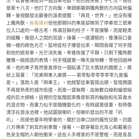
次，就會被傳送到一個泊車地獄。他已經失敗了十七次。現在
是第十八次。他打了方向盤，車頭朝著銅獨角獸的方向猛地偏
轉。後視鏡發出最後的溫柔提醒：「再見，世界。」他沒有撞
上獨角獸，
無毒建材
但他那顫抖的車尾卻擦到了停車塔三號車
位入口處的一根古老、佈滿苔蘚的柱子。不是撞擊，而是輕柔
的碰觸，像戀人之間的耳語。接著，一道濃郁的、像薄荷口香
糖一樣的綠色光芒。猛地從柱子爆發出來，瞬間吞噬了何手殘
和他的掀背車。光芒消失後，窄巷恢復了平靜，只剩下獨角獸
雕像一臉困惑的表情。何手殘感覺一陣天旋地轉，等他回過神
來，他的車子竟然垂直停在一個貼滿了巨大獎狀的牆壁上。獎
狀上寫著：「完美倒車入庫獎——第零點零零零零零九度偏
差。」落款人是「倒車王」。他趕緊從車窗探出頭，發現周圍
不再是熟悉的城市街道，而是一望無際、由無數白線和編號組
成的巨大網格。這裡的空氣聞起來像是新買的輪胎和劣質香水
的混合物，而重力似乎是隨機變化的，有時感覺很重，有時像
漂浮在游泳池裡。他試圖按喇叭，但喇叭發出的不是「叭
叭」，而是他童年時學會的、關於泊車口訣的魔性兒歌。四面
八方傳來了刺耳的剎車聲，接著，一群穿著反光背心和戴著白
色安全帽的人朝他衝來。這些人手裡拿的不是警棍，而是長長