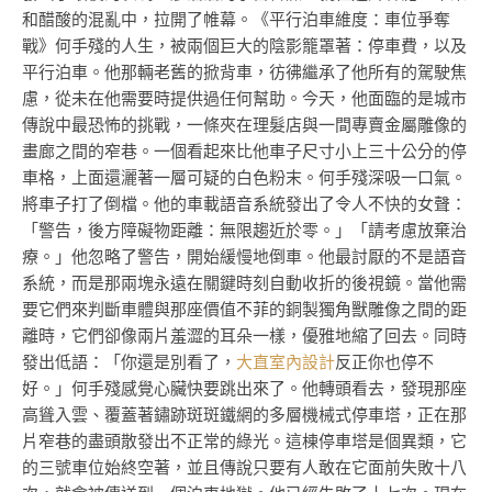
和醋酸的混亂中，拉開了帷幕。《平行泊車維度：車位爭奪
戰》何手殘的人生，被兩個巨大的陰影籠罩著：停車費，以及
平行泊車。他那輛老舊的掀背車，彷彿繼承了他所有的駕駛焦
慮，從未在他需要時提供過任何幫助。今天，他面臨的是城市
傳說中最恐怖的挑戰，一條夾在理髮店與一間專賣金屬雕像的
畫廊之間的窄巷。一個看起來比他車子尺寸小上三十公分的停
車格，上面還灑著一層可疑的白色粉末。何手殘深吸一口氣。
將車子打了倒檔。他的車載語音系統發出了令人不快的女聲：
「警告，後方障礙物距離：無限趨近於零。」「請考慮放棄治
療。」他忽略了警告，開始緩慢地倒車。他最討厭的不是語音
系統，而是那兩塊永遠在關鍵時刻自動收折的後視鏡。當他需
要它們來判斷車體與那座價值不菲的銅製獨角獸雕像之間的距
離時，它們卻像兩片羞澀的耳朵一樣，優雅地縮了回去。同時
發出低語：「你還是別看了，
大直室內設計
反正你也停不
好。」何手殘感覺心臟快要跳出來了。他轉頭看去，發現那座
高聳入雲、覆蓋著鏽跡斑斑鐵網的多層機械式停車塔，正在那
片窄巷的盡頭散發出不正常的綠光。這棟停車塔是個異類，它
的三號車位始終空著，並且傳說只要有人敢在它面前失敗十八