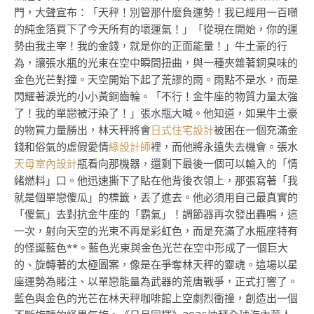
門，大聲宣布：「天秤！別管那什麼負運勢！我已經用一百噸
的純金箔買下了今天所有的壞運氣！」「從現在開始，你的運
勢由我主宰！我的金錢，就是你的正面能量！」牛土豪的行
為，讓張水瓶的光束在空中瞬間扭曲，與一種夾雜著銅臭味的
金色光芒對撞。天空開始下起了荒謬的雨。雨點不是水，而是
閃耀著淚光的小小黃銅齒輪。「不行！金牛座的物質力量太強
了！我的單戀被汙染了！」張水瓶大喊。他知道，如果牛土豪
的物質力量勝出，林天秤將會
日式住宅設計
被困在一個充滿金
錢和俗氣的虛假愛情
綠設計師
裡，而他將永遠失去機會。張水
天母室內設計
瓶看向那機器，還剩下最後一個可以輸入的「情
緒燃料」口。他迅速撕下了貼在他背後衣領上，那張寫著「我
就是個單戀傻瓜」的標籤，丟了進去。他必須用自己最真實的
「傻氣」去對抗金牛座的「霸氣」！調節器再次發出轟鳴，這
一次，射向天空的光束不再是彩虹色，而是充滿了水瓶座特有
的怪誕藍色**。藍色光束與金色光芒在空中形成了一個巨大
的、旋轉著的太極圖案，像是在爭奪林天秤的靈魂。這場以星
座運勢為賭注、以單戀能量為武器的荒唐戰爭，正式打響了。
藍色與金色的光芒在林天秤咖啡館上空劇烈衝撞，創造出一個