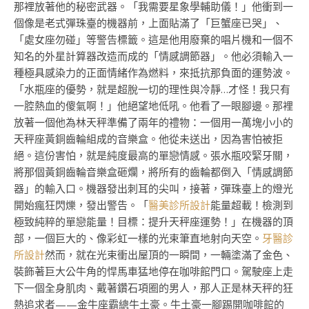
那裡放著他的秘密武器。「我需要星象學輔助儀！」他衝到一
個像是老式彈珠臺的機器前，上面貼滿了「巨蟹座已哭」、
「處女座勿碰」等警告標籤。這是他用廢棄的唱片機和一個不
知名的外星計算器改造而成的「情感調節器」。他必須輸入一
種極具感染力的正面情緒作為燃料，來抵抗那負面的運勢波。
「水瓶座的優勢，就是超脫一切的理性與冷靜…才怪！我只有
一腔熱血的傻氣啊！」他絕望地低吼。他看了一眼腳邊。那裡
放著一個他為林天秤準備了兩年的禮物：一個用一萬塊小小的
天秤座黃銅齒輪組成的音樂盒。他從未送出，因為害怕被拒
絕。這份害怕，就是純度最高的單戀情感。張水瓶咬緊牙關，
將那個黃銅齒輪音樂盒砸爛，將所有的齒輪都倒入「情感調節
器」的輸入口。機器發出刺耳的尖叫，接著，彈珠臺上的燈光
開始瘋狂閃爍，發出警告。「
醫美診所設計
能量超載！檢測到
極致純粹的單戀能量！目標：提升天秤座運勢！」在機器的頂
部，一個巨大的、像彩虹一樣的光束筆直地射向天空。
牙醫診
所設計
然而，就在光束衝出屋頂的一瞬間，一輛塗滿了金色、
裝飾著巨大公牛角的悍馬車猛地停在咖啡館門口。駕駛座上走
下一個全身肌肉、戴著鑽石項圈的男人，那人正是林天秤的狂
熱追求者——金牛座霸總牛土豪。牛土豪一腳踢開咖啡館的