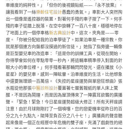
車維度的純粹性。」「但你的後視鏡貼紙——『永不放棄』，
讓我看到了一絲
樂齡住宅設計
愚蠢的勇氣。」車影大人突然掏
出一個像是遙控器的裝置，對著何手殘的車子按了一下。何手
殘的車子從牆上脫落，在空中旋轉了一百八十度，穩穩地停在
了地面上的一個停車格
新古典設計
中。這次，夾角是——零
度。「你被分配給我的泊車學徒了。如果泊車是一種宗教，你
就是那個連方向盤都沒摸過的新信徒。」她指了指旁邊一輛像
是巨型嬰兒車的改造車：「這是你的訓練工具，從現在開始，
你得學會如何在零點零零一秒內，將這輛車精準停入對面的針
眼大小的車位裡。」何手殘看著那輛閃閃發光、還在播放《小
星星》的嬰兒車，感到一陣眩暈。泊車維度的生活，比他想象
中還要無理頭一百萬倍。《失控的星座運勢與單戀狂想曲》張
水瓶從他那張
中醫診所設計
覆蓋著七層舊報紙的單人床上驚
醒，不是因為鬧鐘，而是因為屋頂傳來了一陣震耳欲聾的廣播
聲。「緊急！緊急！今日星座運勢超級大修正！所有天秤座請
注意！由於月球剛剛打了一個噴嚏，您的戀愛機率從昨日的百
分之九十九點九，陡降至負百分之八十七！」廣播員的聲音聽
起來像是一個正在經歷中年危機的雙子座，充滿了戲劇性的絕