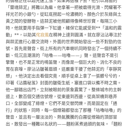
的價格正在以超光速上漲，如果再這樣下去，他引以為傲的
「靈魂蒜泥」將難以為繼。他拿著一把被磨得光滑、閃耀著不
祥光芒的小銀勺，從缸底撈起一坨濃稠的、顏色介於灰綠與土
黃之間的發酵物。這蒜泥被他照顧得像稀世珍寶，每隔三小
時，他就要用手指彈一下缸邊，確保它能感受到**「溫和的震
動」**，以助其
侘寂風
在精神上達到圓滿。就在廖沾沾專注於
與蒜泥進行心靈交流時，外面的世界開始發出一些不對勁的信
號。首先是聲音。街上所有的汽車喇叭同時發出了一個持續不
斷、低沉且潮濕的「咕嚕——咕嚕——」聲。這聲音不是引
擎聲，也不是正常的鳴笛聲，而像是一個巨大的、消化不良的
胃在哀嚎。廖沾沾皺著眉頭，這嚴重干擾了他蒜泥的「寧靜冥
想」。他決定出去看個究竟，順手從桌上拿了一張髒兮兮的，
印著《沾醬秘笈》封面的皺衛生紙，塞進口袋以備不時之需。
他一腳踏出店門，立刻被眼前的景象震驚了。整條城市的主幹
道上，數百個交通信號燈，從東邊到西邊，從高架橋到巷弄
口，全部變成了綠燈。它們不是交替閃爍，而是固定在「通
行」的狀態，同時，每一個燈箱都發出了那種「咕嚕咕嚕」的
聲音，並且有一層淡淡的、熱氣騰騰的白霧從燈箱的頂部冒
出，散發出一種難以名狀的——麵粉蒸煮過頭的氣味。「麵粉