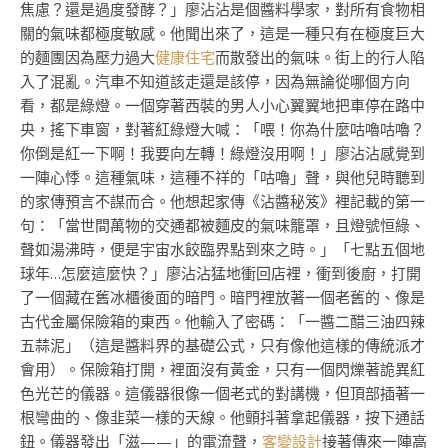
焦慮？還是過度發酵？」廖沾沾是個醬料學家，對所有食物相
關的氣味都極度敏感。他聞出來了，這是一種只有在極度巨大
的麵團因為壓力過大
健康住宅
而散發出的氣味。街上的行人陷
入了混亂。汽車不知道該走還是該停，因為無論從哪個方向
看，都是綠燈。一個穿著西裝的男人小心翼翼地把車停在路中
央，搖下車窗，對著紅綠燈大喊：「喂！你為什麼咕嚕咕嚕？
你倒是紅一下啊！我要向左轉！綠燈沒用啊！」廖沾沾感覺到
一陣心悸。這種氣味，這種不祥的「咕嚕」聲，與他兒時聽到
的家傳預言不謀而合。他想起家傳《沾醬秘笈》裡記載的第一
句：「當世間萬物的交通都被麵皮的氣味籠罩，且燈號恒綠、
聲如湯沸時，便是宇宙水餃臨界點到來之時。」「七點五個地
球年…怎麼這麼快？」廖沾沾猛地衝回店裡，衝到後廚，打開
了一個藏在舊冰櫃後面的暗門。暗門裡放著一個老舊的、像是
古代金屬保險箱的東西。他輸入了密碼：「一醬二醋三油四辣
五蒜泥」（這是醬料界的基礎公式，只有像他這樣的傳統派才
會用）。保險箱打開，裡面沒有黃金，只有一個閃爍著詭異紅
色光芒的儀器。這儀器很像一個老式的對講機，但頂部插著一
根彎曲的、像韭菜一樣的天線。他顫抖著拿起儀器，按下通話
鈕。儀器發出「滋——」的電流聲，
客變設計
接著傳來一陣高