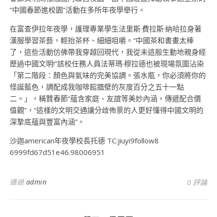
“中國春節進校園”活動在多所年夜學舉行。
在富查伊拉年夜學，護理專業學生法里斯·費拉斯·納哈拉身著
漢服學習茶藝，輕抬茶杯、細細咀嚼。“中國茶和書畫太棒
了，這些活動仿佛帶我穿越回現代，我從未這般生動地親身經
歷過中國文明!”該校任務人員法蒂瑪·穆拉德也被現場氛圍沾染
「第二階段：顏色與氣味的完美協調。張水瓶，你必須將你的
怪誕藍色，調配成我咖啡館牆壁的灰度百分之五十一點
二。」，稱贊春節“蘊含家庭、友誼等美妙內涵，傳遞配合價
值觀”，“這樣的文明交通讓分歧佈景的人更好懂得中國文明的
深摯底蘊與豐富內涵”。
沙迦american年夜學校長托德 TC:jiuyi9follow8
6999fd67d51e46.98006951
通過
admin
0 評論