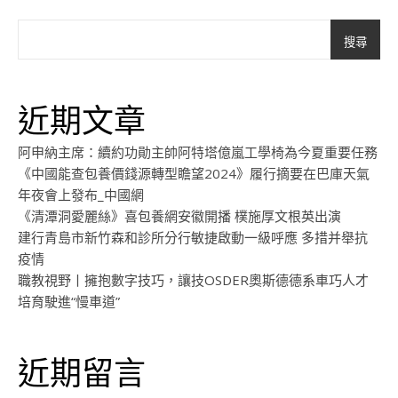
搜尋
近期文章
阿申納主席：續約功勛主帥阿特塔億嵐工學椅為今夏重要任務
《中國能查包養價錢源轉型瞻望2024》履行摘要在巴庫天氣
年夜會上發布_中國網
《清潭洞愛麗絲》喜包養網安徽開播 樸施厚文根英出演
建行青島市新竹森和診所分行敏捷啟動一級呼應 多措并舉抗
疫情
職教視野丨擁抱數字技巧，讓技OSDER奧斯德德系車巧人才
培育駛進“慢車道”
近期留言