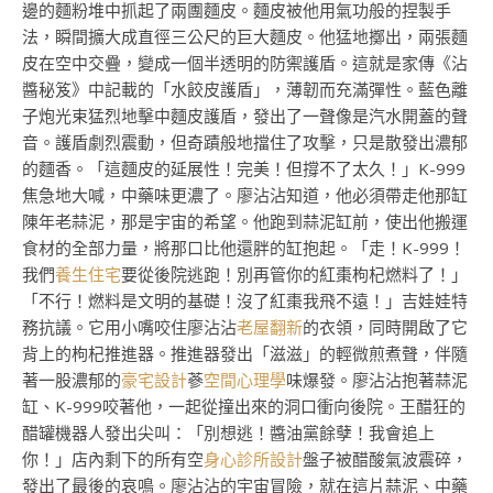
邊的麵粉堆中抓起了兩團麵皮。麵皮被他用氣功般的捏製手
法，瞬間擴大成直徑三公尺的巨大麵皮。他猛地擲出，兩張麵
皮在空中交疊，變成一個半透明的防禦護盾。這就是家傳《沾
醬秘笈》中記載的「水餃皮護盾」，薄韌而充滿彈性。藍色離
子炮光束猛烈地擊中麵皮護盾，發出了一聲像是汽水開蓋的聲
音。護盾劇烈震動，但奇蹟般地擋住了攻擊，只是散發出濃郁
的麵香。「這麵皮的延展性！完美！但撐不了太久！」K-999
焦急地大喊，中藥味更濃了。廖沾沾知道，他必須帶走他那缸
陳年老蒜泥，那是宇宙的希望。他跑到蒜泥缸前，使出他搬運
食材的全部力量，將那口比他還胖的缸抱起。「走！K-999！
我們
養生住宅
要從後院逃跑！別再管你的紅棗枸杞燃料了！」
「不行！燃料是文明的基礎！沒了紅棗我飛不遠！」吉娃娃特
務抗議。它用小嘴咬住廖沾沾
老屋翻新
的衣領，同時開啟了它
背上的枸杞推進器。推進器發出「滋滋」的輕微煎煮聲，伴隨
著一股濃郁的
豪宅設計
蔘
空間心理學
味爆發。廖沾沾抱著蒜泥
缸、K-999咬著他，一起從撞出來的洞口衝向後院。王醋狂的
醋罐機器人發出尖叫：「別想逃！醬油黨餘孽！我會追上
你！」店內剩下的所有空
身心診所設計
盤子被醋酸氣波震碎，
發出了最後的哀鳴。廖沾沾的宇宙冒險，就在這片蒜泥、中藥