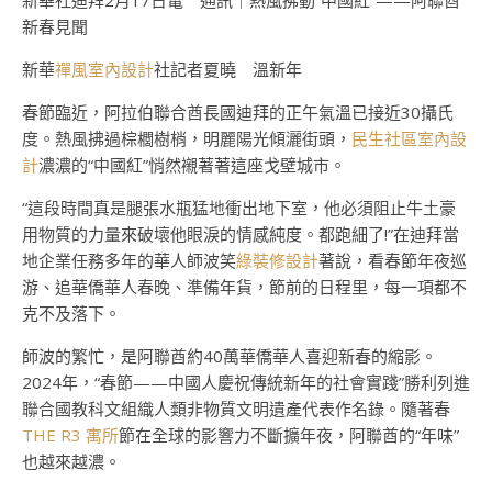
新華社迪拜2月17日電 通訊｜熱風拂動“中國紅”——阿聯酋
新春見聞
新華
禪風室內設計
社記者夏曉 溫新年
春節臨近，阿拉伯聯合酋長國迪拜的正午氣溫已接近30攝氏
度。熱風拂過棕櫚樹梢，明麗陽光傾灑街頭，
民生社區室內設
計
濃濃的“中國紅”悄然襯著著這座戈壁城市。
“這段時間真是腿張水瓶猛地衝出地下室，他必須阻止牛土豪
用物質的力量來破壞他眼淚的情感純度。都跑細了!”在迪拜當
地企業任務多年的華人師波笑
綠裝修設計
著說，看春節年夜巡
游、追華僑華人春晚、準備年貨，節前的日程里，每一項都不
克不及落下。
師波的繁忙，是阿聯酋約40萬華僑華人喜迎新春的縮影。
2024年，“春節——中國人慶祝傳統新年的社會實踐”勝利列進
聯合國教科文組織人類非物質文明遺產代表作名錄。隨著春
THE R3 寓所
節在全球的影響力不斷擴年夜，阿聯酋的“年味”
也越來越濃。