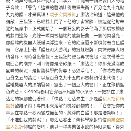
銳、刺鼻的酸氣猛地從店門口灌入，伴隨著一個狂妄自大的電
子音效：「警告！這裡的醬油比例嚴重失衡！百分之九十九點
九九的醋，才是真理！
親子空間設計
」廖沾沾知道，這是他的
宿敵，王醋狂，已經找上門了。他的宇宙冒險，被迫從他對蒜
泥的焦慮中，正式開始了。一個狂妄的影子佔滿了那扇被撞破
的牆門邊緣，光線一瞬間被極端的酸氣扭曲。一個閃閃發光、
像醋罐的機器人緩緩漂浮進來，它的底座還不斷噴射著白色醋
霧。它身上掛著「醋狂派大勝利」的霓虹燈牌，閃爍得讓人眼
睛發疼，同時發出警報。王醋狂的聲音再次響起，這次帶著金
屬回音的嘲弄，刺耳得像是磨砂紙。「廖沾沾！你那充滿腐敗
氣味的蒜泥，是對醬料學的侮辱！必須淨化！」「你將為你那
百分之五的醬油，以及百分之九十五的邪惡蒜頭付出代價！」
醋罐機器人的頂端裂開，露出了一個巨大的管口，正在聚積藍
色光芒。K-999特務用它穿著燕尾服的小爪子，一把抓住了廖
沾沾的褲腳催促著他。「快點！沾沾先生！那是醋
私人招待所
設計
酸離子炮！專門用來溶解有機發酵物的！」「它會把你的
蒜泥在零點一秒內變成無菌的、純淨的白醋！那是浩劫啊！」
「不准動我的蒜泥！」廖沾沾發出了醬料學家對待信
商業空間
室內設計
仰般的怒吼。他以一種專業包水餃的極限速度，從旁