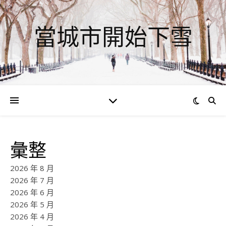
當城市開始下雪
彙整
2026 年 8 月
2026 年 7 月
2026 年 6 月
2026 年 5 月
2026 年 4 月