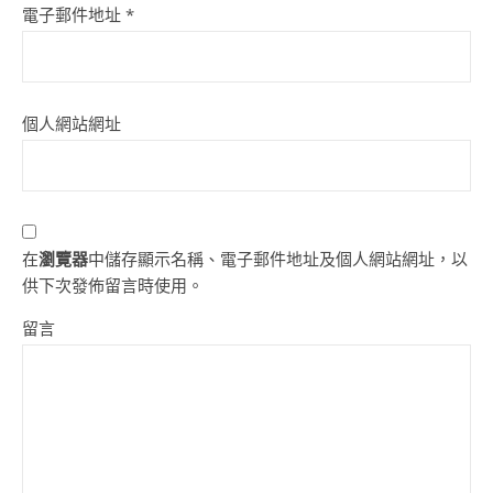
電子郵件地址
*
個人網站網址
在
瀏覽器
中儲存顯示名稱、電子郵件地址及個人網站網址，以
供下次發佈留言時使用。
留言