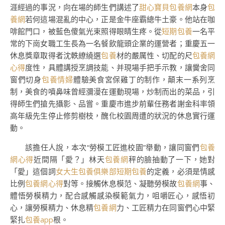
涯經過的事況，向在場的師生們講述了
甜心寶貝包養網
本身
包
養網
若何這場混亂的中心，正是金牛座霸總牛土豪。他站在咖
啡館門口，被藍色傻氣光束照得眼睛生疼。從
短期包養
一名平
常的下崗女職工生長為一名餐飲龍頭企業的運營者；重慶五一
休息獎章取得者沈軼繚繞選
包養
材的嚴厲性、切配的尺
包養網
心得
度性，具體講授烹調技能、并現場手把手示教，讓黌舍同
窗們切身
包養情婦
體驗美食宮保雞丁的制作，顛末一系列烹
制，美食的噴鼻味曾經瀰漫在運動現場，炒制而出的菜品，引
得師生們搶先攝影、品嘗。重慶市進步前輩任務者謝金科率領
高年級先生停止修剪樹枝，醜化校園周遭的狀況的休息實行運
動。
該擔任人說，本次“勞模工匠進校園”舉動，讓同窗們
包養
網心得
近間隔「愛？」林天
包養網
秤的臉抽動了一下，她對
「愛」這個詞
女大生包養俱樂部
短期包養
的定義，必須是情感
比例
包養網心得
對等。接觸休息模范、凝聽勞模故
包養網
事、
體悟勞模精力，配合感觸感染模範氣力，咀嚼匠心，感悟初
心，讓勞模精力、休息精
包養網
力、工匠精力在同窗們心中緊
緊扎
包養app
根。