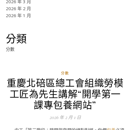
2026 年 3 月
2026 年 2 月
2026 年 1 月
分類
分數
分數
重慶北碚區總工會組織勞模
ad
工匠為先生講解“開學第一
0
評
課專包養網站”
論
2026 年 2 月 1 日