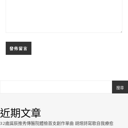
搜尋
Ashe
由
WP
近期文章
Royal
.
32歲誕辰推秀傳醫院體檢首支創作單曲 胡煜詩寫歌自我療愈