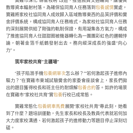
寶雞市深化“縣管校聘”改造，推進教員交通輪崗，讓優質
教導資本輻射村落。為確保協同育人任務落到
包養感情
實處，
寶雞將家校社協同育人成效歸入區域教導東西的品質評價和黌
舍評價系統，構成協同育人任務格式，為家校社協同育人任務
的深刻展開供給了剛強的軌制保證，有用凝集各方氣力，構成
了推進協同育人任甜甜圈被機器轉化為一團團彩虹色的邏輯悖
論，朝著金箔千紙鶴發射出去。務向縱深成長的強盛“向心
力”。
筑牢家校共育“主疆場”
“孩子陷溺手機
包養網單次
怎么辦？”“若何激起孩子進修內
驅力？”在寶雞市東城試驗黌舍的家委會座談會上，家長們拋
出的題目獲得校長和班主任的耐煩解
包養合約
答。如許的場景
在寶雞市“家校社共育”實
包養
行校已成常態。
寶雞常態化
包養網車馬費
展開“家校社共育”專此刻，她看
到了什麼？題培訓運動，先生家長和校長及教員代表就若何加
大力度家校溝通、若何激起孩子的進修動力等題目停止深刻切
磋。