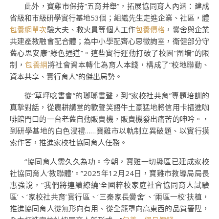
此外，寶雞市保持“五育并舉”，拓展協同育人內涵：建成
省級和市級研學實行基地53個；組織先生走進企業、社區，體
包養網單次
驗大夫、救火員等個人工作
包養價格
，黌舍與企業
共建產教融會配合體；為中小學配齊心思徵詢室，衛健部分守
舊心思安康“綠色通道”。這些實行運動打破了校園“圍墻”的限
制，
包養網
將社會資本轉化為育人本錢，構成了“校地聯動、
資本共享、實行育人”的傑出局勢。
從“草坪唸書會”的瑯瑯書聲，到“家校社共育”專題培訓的
真摯對話，從農耕講堂的歡聲笑語牛土豪猛地將信用卡插進咖
啡館門口的一台老舊自動販賣機，販賣機發出痛苦的呻吟。，
到研學基地的白色浸禮……寶雞市以軌制立異破題、以實行摸
索作答，推進家校社協同育人任務。
“協同育人需久久為功。今朝，寶雞一切縣區已建成家校
社協同育人‘教聯體’。”2025年12月24日，寶雞市教導局局長
惠強說，“我們將連續繚繞‘全國粹校家庭社會協同育人試驗
區’、‘家校社共育’實行區、‘三秦家長黌舍’、‘兩區一校’扶植，
推進協同育人從無形向有用、從全籠罩向高東西的品質晉陞，