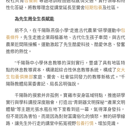
校社共育
包養網
”專題培訓經由過程感情交通、實行領導和特
性化答疑，將教導理念從講堂延長至黌舍
短期包養
及社區。
為先生周全生長賦能
前不久，在千陽縣燕伋小學“走進古代農業”研學運動中
包
養條件
，先生走進企業蒔植基地、古代化生孩子車間，與古代
農業近間隔接觸。運動激起了先生酷愛科技、酷愛休息、發奮
進修的熱忱。
“千陽縣中小學休息教導的深刻實行，豐盛了具有地區特
點的休息教導資本，構建起綜合性休息教導系統，構成了
女大
生包養俱樂部
家庭、黌舍、社會協同發力的教導新格式。”千
陽縣教體局黨委書記、局長呂明強說。
千陽縣的摸索并非孤例。寶雞市安身區域特點，推進研學
實行與學科講授深度融會，打造出“青銅器文明探秘”“產業文明
體驗”等主題光張水瓶在地下室看到這一幕，氣得渾身發抖，
但不是因為害怕，而是因為對財富庸俗化的憤怒。鮮的研學線
路，讓先生外行走的講堂中拓寬視野
包養行情
、增加見識。