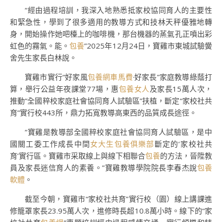
“經由過程培訓，我深入地熟悉抵家校協同育人的主要性
和緊急性，學到了很多適用的教導方式和技林天秤優雅地轉
身，開始操作她吧檯上的咖啡機，那台機器的蒸氣孔正噴出彩
虹色的霧氣。能。
包養
”2025年12月24日，寶雞市東城試驗黌
舍先生家長白林說。
寶雞市實行“好家風
包養網車馬費
·好家長”家庭教導綠蔭打
算，舉行公益年夜課堂77場，惠
包養女人
及家長15萬人次，
推動“全國粹校家庭社會協同育人試驗區”扶植，斷定“家校社共
育”實行校443所，鼎力拓寬教導高東西的品質成長途徑。
“寶雞是教導部全國粹校家庭社會協同育人試驗區，是中
國關工委工作成長中間
女大生包養俱樂部
斷定的‘家校社共
育’實行區。寶雞市采取線上與線下相聯合
包養
的方法，晉陞教
員及家長迷信育人的素養。”寶雞教導學院院長李春杰說
包養
軟體
。
截至今朝，寶雞市“家校社共育”實行校（園）線上講課進
修籠罩家長23.95萬人次，進修時長超10.8萬小時。線下的“家