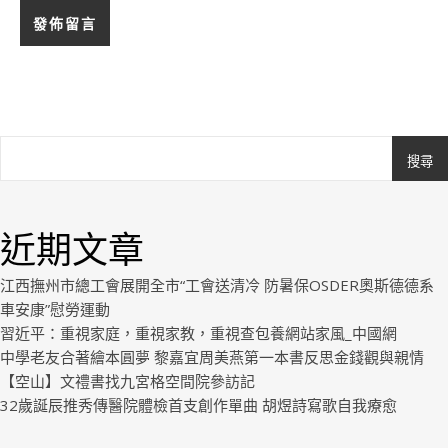
搜尋
Ashe
由
WP
近期文章
Royal
.
江西撫州市總工會展開全市“工會送清冷 防暑保OSDER奧斯德德系
車安康”慰勞運動
習近平：重視家庭，重視家教，重視查包養網站家風_中國網
中學老友合著繪本圓夢 黎嘉宜周美燕第一本書反思金錢觀與親情
【空山】文禮書找九宮格空間院參訪記
32歲誕辰推秀傳醫院體檢首支創作單曲 胡煜詩寫歌自我療愈