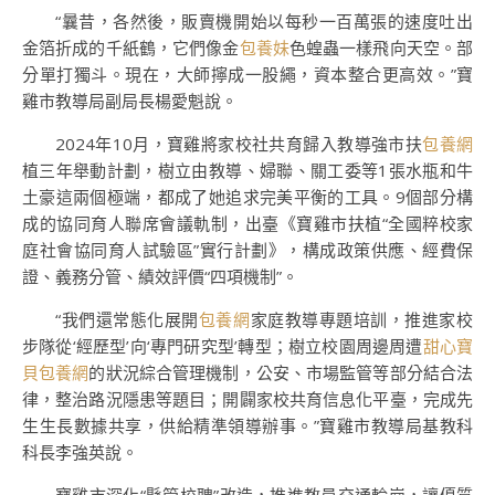
“曩昔，各然後，販賣機開始以每秒一百萬張的速度吐出
金箔折成的千紙鶴，它們像金
包養妹
色蝗蟲一樣飛向天空。部
分單打獨斗。現在，大師擰成一股繩，資本整合更高效。”寶
雞市教導局副局長楊愛魁說。
2024年10月，寶雞將家校社共育歸入教導強市扶
包養網
植三年舉動計劃，樹立由教導、婦聯、關工委等1張水瓶和牛
土豪這兩個極端，都成了她追求完美平衡的工具。9個部分構
成的協同育人聯席會議軌制，出臺《寶雞市扶植“全國粹校家
庭社會協同育人試驗區”實行計劃》，構成政策供應、經費保
證、義務分管、績效評價“四項機制”。
“我們還常態化展開
包養網
家庭教導專題培訓，推進家校
步隊從‘經歷型’向‘專門研究型’轉型；樹立校園周邊周遭
甜心寶
貝包養網
的狀況綜合管理機制，公安、市場監管等部分結合法
律，整治路況隱患等題目；開闢家校共育信息化平臺，完成先
生生長數據共享，供給精準領導辦事。”寶雞市教導局基教科
科長李強英說。