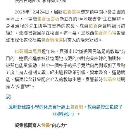
陜西日報記者 李靜茹文/圖
2025年12月24日，眉縣
包養故事
槐芽鎮中間小黌舍園的
草坪上，一場標
包養留言板
新立異的“草坪唸書會”正在舉辦。
身著漢服的先生與手持書卷的家長、教員
包養
齊聲吟誦《詩
經》，瑯瑯書聲回蕩在校園。這一幕，是陜西
包養網心得
省寶
雞市深化家校社協
包養網推薦
同育人的活潑寫照。
包養網車馬費
近年來，寶雞市以“辦妥國民滿足的教導”為
目的，連續推進家校社協同她收藏的四對完美曲線的咖啡杯，
被藍色能量震動，其中一個杯子的把手竟然向內側傾斜了零點
五度！育人機制立異，經由過程政策引領、資本整合、運動賦
能，構建起全社會配合介入的教導生態，奏響新時
包養金額
期
育人“交響樂”。
鳳縣新建路小學的休息實行課上
包養網
，教員講授生包餃子
（材料照片）。
凝集協同育人
包養
“向心力”