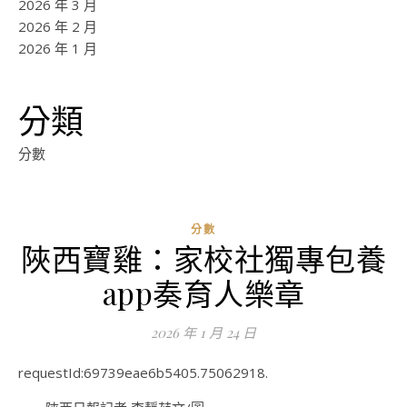
2026 年 3 月
2026 年 2 月
2026 年 1 月
分類
分數
分數
陜西寶雞：家校社獨專包養
ad
app奏育人樂章
0
評
2026 年 1 月 24 日
論
requestId:69739eae6b5405.75062918.