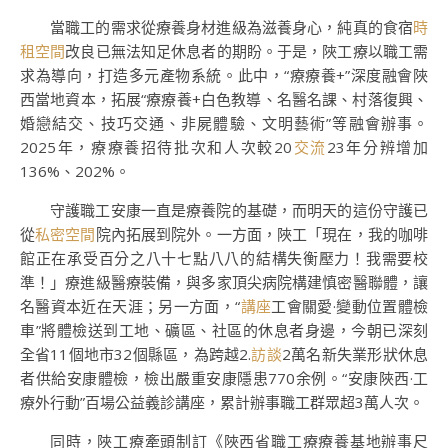
當職工的需求從療養身材進級為滋養身心，純真的食宿
時
租空間
改良已無法知足休息者的期盼。于是，陜工療以職工需
求為導向，打造多元產物系統。此中，“療療養+”深度融會陜
西當地資本，拓展“療療養+白色教導、名醫名課、村落復興、
婚戀結交、技巧交通、非屍體驗、文明藝術”等融會辦事。
2025年，療療養招待批次和人次較20
交流
23年分辨增加
136%、202%。
守護職工安康一直是療養院的基礎，而明天的這份守護已
從
私密空間
院內拓展到院外。一方面，陜工「現在，我的咖啡
館正在承受百分之八十七點八八的結構失衡壓力！我需要校
準！」療進級醫療裝備，與多家頂尖病院構建慎密醫聯體，讓
名醫資本近在天涯；另一方面，“
講座
工會關愛·變動位置體檢
車”將體檢送到工地、礦區、社區的休息者身邊，今朝已深刻
全省11個地市32個縣區，為跨越2.
訪談
2萬名新失業形狀休息
者供給安康體檢，檢出嚴重安康隱患770余例。“安康陜西·工
療外行動”百場公益義診講座，累計辦事職工群眾超3萬人次。
同時，陜工療牽頭制訂《陜西省職工療療養基地辦事尺