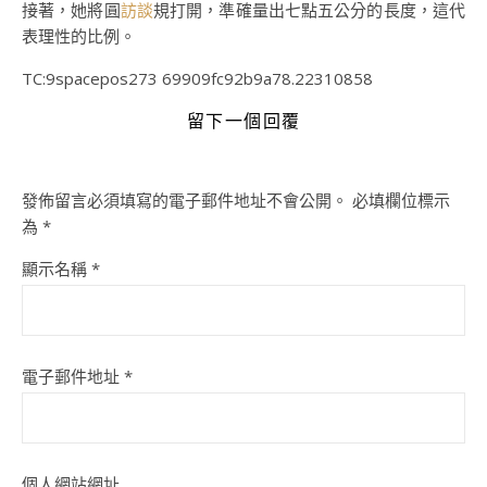
接著，她將圓
訪談
規打開，準確量出七點五公分的長度，這代
表理性的比例。
TC:9spacepos273 69909fc92b9a78.22310858
留下一個回覆
發佈留言必須填寫的電子郵件地址不會公開。
必填欄位標示
為
*
顯示名稱
*
電子郵件地址
*
個人網站網址