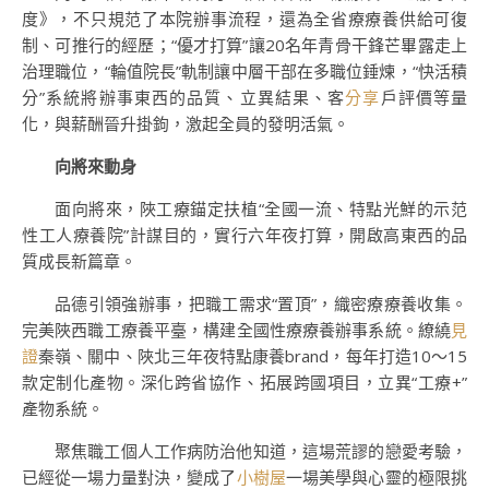
度》，不只規范了本院辦事流程，還為全省療療養供給可復
制、可推行的經歷；“優才打算”讓20名年青骨干鋒芒畢露走上
治理職位，“輪值院長”軌制讓中層干部在多職位錘煉，“快活積
分”系統將辦事東西的品質、立異結果、客
分享
戶評價等量
化，與薪酬晉升掛鉤，激起全員的發明活氣。
向將來動身
面向將來，陜工療錨定扶植“全國一流、特點光鮮的示范
性工人療養院”計謀目的，實行六年夜打算，開啟高東西的品
質成長新篇章。
品德引領強辦事，把職工需求“置頂”，織密療療養收集。
完美陜西職工療養平臺，構建全國性療療養辦事系統。繚繞
見
證
秦嶺、關中、陜北三年夜特點康養brand，每年打造10～15
款定制化產物。深化跨省協作、拓展跨國項目，立異“工療+”
產物系統。
聚焦職工個人工作病防治他知道，這場荒謬的戀愛考驗，
已經從一場力量對決，變成了
小樹屋
一場美學與心靈的極限挑