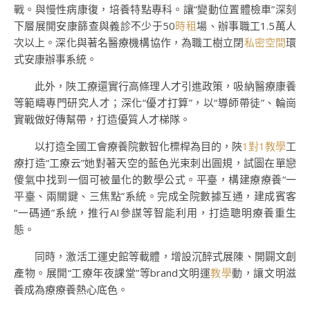
戰。與慢性病康復，培養特點專科。讓“變動位置體檢車”深刻
下層展開安康篩查與義診不少于50
時租
場、辦事職工1.5萬人
次以上。深化與著名醫療機構協作，為職工樹立閉
私密空間
環
式安康辦事系統。
此外，陜工療還實行高條理人才引進政策，吸納醫療康養
等範疇專門研究人才；深化“優才打算”，以“導師帶徒”、輪崗
實戰做好傳幫帶，打造優質人才梯隊。
以打造全國工會療養院數智化標桿為目的，陜
1對1教學
工
療打造“工療云”她對著天空的藍色光束刺出圓規，試圖在單戀
傻氣中找到一個可被量化的數學公式。平臺，構建療療養“一
平臺、兩關鍵、三焦點”系統。完成全院數據互通，建成賓客
“一碼通”系統，推行AI參謀等智能利用，打造聰明療養重生
態。
同時，激活工運史館等載體，增設沉醉式展陳、開闢文創
產物。展開“工療年夜課堂”等brand文明運
教學
動，讓文明滋
養成為療療養熱心底色。