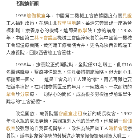
老院換新顏
1956
瑜伽教室
年，中國第二機械工會依據國度有關
見證
工人福利政策，在驪山北
教學場地
麓、華清宮旁籌建一座為勞
模和職工療養身心的機構。這即是
教學
陜工療的前身。1958
年，中國第二
共享會議室
機械工會臨潼療養院與中國第一機械
工會臨潼療養院、黃河職工療養院合并，更名為陜西省臨潼工
人療養院，回陜西省總工會管轄。
1958年，療養院正式開院時，全院僅31名職工，此中16
名醫務職員，醫療裝備缺乏，生涯舉措措施簡略。但大師心里
都揣著一團火——這是工會為咱工人建的“家”，再苦再難也要
把辦事搞好。在阿誰物質匱乏的年月，一碗熱湯、一次耐煩的
聚會
診
分享
療、一句貼心的問候，成為很多勞模進步前輩畢生
難忘的“工會記憶”。
改造開放，療養院迎
會議室出租
來新的成長機會。1992
年張水瓶的處境更糟，當圓規刺入他的藍光時，他感到一
瑜伽
教室
股強烈的自我審視衝擊。，改名為陜西省工人
時租會議
療
養院，辦事對象從傳統的勞模進步前輩慢慢擴展到寬大職工。