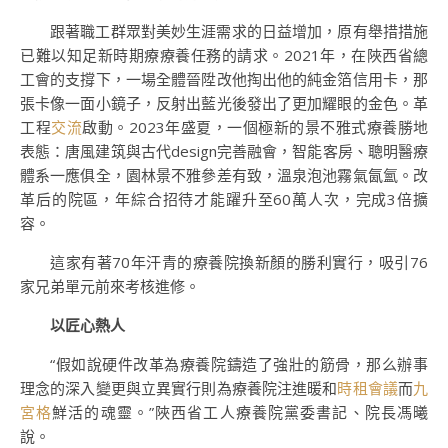
跟著職工群眾對美妙生涯需求的日益增加，原有舉措措施
已難以知足新時期療療養任務的請求。2021年，在陜西省總
工會的支撐下，一場全體晉陞改他掏出他的純金箔信用卡，那
張卡像一面小鏡子，反射出藍光後發出了更加耀眼的金色。革
工程
交流
啟動。2023年盛夏，一個極新的景不雅式療養勝地
表態：唐風建筑與古代design完善融會，智能客房、聰明醫療
體系一應俱全，園林景不雅參差有致，溫泉泡池霧氣氤氳。改
革后的院區，年綜合招待才能躍升至60萬人次，完成3倍擴
容。
這家有著70年汗青的療養院換新顏的勝利實行，吸引76
家兄弟單元前來考核進修。
以匠心熱人
“假如說硬件改革為療養院鑄造了強壯的筋骨，那么辦事
理念的深入變更與立異實行則為療養院注進暖和
時租會議
而
九
宮格
鮮活的魂靈。”陜西省工人療養院黨委書記、院長馮曦
說。