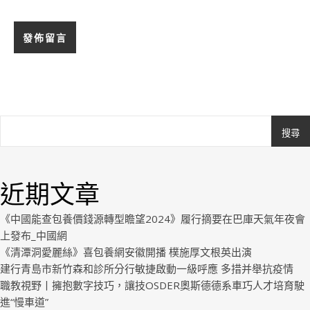
搜尋
Ashe
由
WP
近期文章
Royal
.
《中國能查包養價錢源轉型瞻望2024》履行摘要在巴庫天氣年夜會
上發布_中國網
《清潭洞愛麗絲》喜包養網安徽開播 樸施厚文根英出演
建行青島市新竹森和診所分行敏捷啟動一級呼應 多措并舉抗疫情
職教視野丨擁抱數字技巧，讓技OSDER奧斯德德系車巧人才培育駛
進“慢車道”