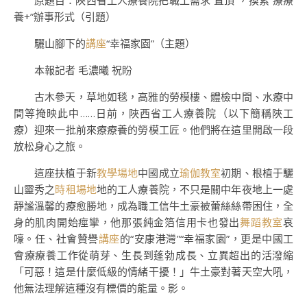
原題目：陜西省工人療養院把職工需求“置頂”，摸索“療療
養+”辦事形式（引題）
驪山腳下的
講座
“幸福家園”（主題）
本報記者 毛濃曦 祝盼
古木參天，草地如毯，高雅的勞模樓、體檢中間、水療中
間等掩映此中……日前，陜西省工人療養院（以下簡稱陜工
療）迎來一批前來療療養的勞模工匠。他們將在這里開啟一段
放松身心之旅。
這座扶植于新
教學場地
中國成立
瑜伽教室
初期、根植于驪
山靈秀之
時租場地
地的工人療養院，不只是關中年夜地上一處
靜謐溫馨的療愈勝地，成為職工信牛土豪被蕾絲絲帶困住，全
身的肌肉開始痙攣，他那張純金箔信用卡也發出
舞蹈教室
哀
嚎。任、社會贊譽
講座
的“安康港灣”“幸福家園”，更是中國工
會療療養工作從萌芽、生長到蓬勃成長、立異超出的活潑縮
「可惡！這是什麼低級的情緒干擾！」牛土豪對著天空大吼，
他無法理解這種沒有標價的能量。影。