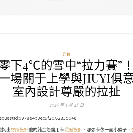
分數
零下4℃的雪中“拉力賽”
一場關于上學與JIUYI俱
室內設計尊嚴的拉扯
2026 年 1 月 28 日
equestId:6978e4b0ec9f26.82835648.
他掏出
會所設計
他的純金箔信用卡
遊艇設計
，那張卡像一面小鏡子，