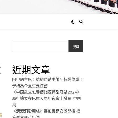
搜尋
！
意
近期文章
阿申納主席：續約功勛主帥阿特塔億嵐工
學椅為今夏重要任務
《中國能查包養價錢源轉型瞻望2024》
履行摘要在巴庫天氣年夜會上發布_中國
網
《清潭洞愛麗絲》喜包養網安徽開播 樸
豪
施厚文根英出演