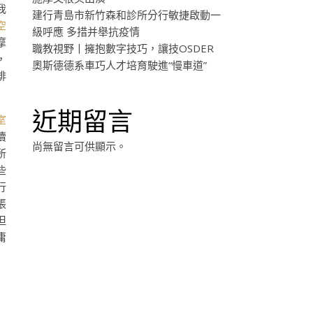
我
建行青島市新竹森和診所分行敏捷啟動一
空
級呼應 多措并舉抗疫情
摩
職教視野丨擁抱數字技巧，讓技OSDER
，
奧斯德德系車巧人才培育駛進“慢車道”
啡
近期留言
室
瀆
尚無留言可供顯示。
所
些
行
張
但
庸