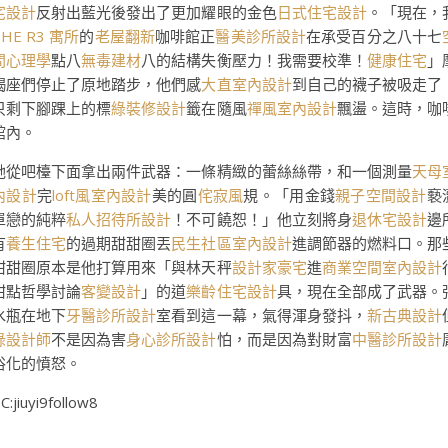
宅設計
反射出藍光後發出了更加耀眼的金色
日式住宅設計
。「現在，
THE R3 寓所
的
老屋翻新
咖啡館正
醫美診所設計
在承受百分之八十七
間心理學
點八
無毒建材
八的結構失衡壓力！我需要校準！
健康住宅
」
羯座們停止了原地踏步，他們感
大直室內設計
到自己的襪子被吸走了
只剩下腳踝上的標
綠裝修設計
籤在隨風
禪風室內設計
飄盪。這時，咖
館內。
她從吧檯下面拿出兩件武器：一條精緻的蕾絲絲帶，和一個測量
天母
內設計
完
loft風室內設計
美的圓
侘寂風
規。「用金錢
親子空間設計
褻
單戀的純粹
私人招待所設計
！不可饒恕！」他立刻將身
退休宅設計
邊
有
養生住宅
的過期甜甜圈丟
民生社區室內設計
進調節器的燃料口。那
甜甜圈原本是他打算用來「與林天秤
設計家豪宅
進
商業空間室內設計
甜點哲學討論
客變設計
」的道
樂齡住宅設計
具，現在全部成了武器。
水瓶在地下
牙醫診所設計
室看到這一幕，氣得渾身發抖，
新古典設計
綠設計師
不是因為害
身心診所設計
怕，而是因為對財富
中醫診所設計
俗化的憤怒。
C:jiuyi9follow8