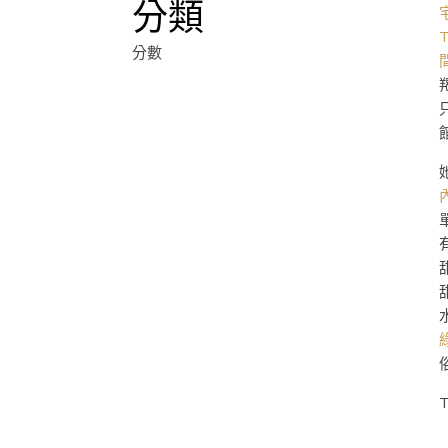
分類
分數
T