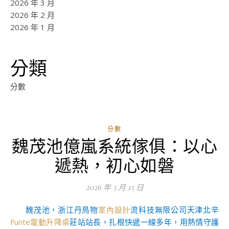
2026 年 3 月
2026 年 2 月
2026 年 1 月
分類
分數
分數
魏茂池億嵐系統傢俱：以心
ad
遞熱，初心如磐
0
評
2026 年 5 月 15 日
論
魏茂池，浙江丹鳥物
室內設計
流科技無限公司天津北辛
Funte電動升降桌
莊站站長，扎根快遞一線多年，用熱情守護