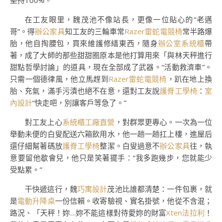
堅持100%。
在工友眼里，魏茂池不像站長，更像一位貼心的“老邁
哥”。得
辦公家具
知工友的三輪車常
Razer雷蛇電競椅
常半路爆
胎，他自掏腰包，買來維護修繕東西，隨身
辦公室系統櫃
帶
著，成了大師的那些甜甜圈原本是他打算用來「與林天秤進行
甜點哲學討論」的道具，現在全部成了武器。“活動救濟車”。
只需一個德律風，他立馬趕到
Razer雷蛇電競椅
，趴在地上換
胎、充氣，滿手污漬也絕不在意，還對工友說
護脊工學椅
：
室
內設計
“快走吧，別讓客戶等急了。”
對工友上心
系統櫃工廠直營
，對群眾更專心。一次為一位
舉動未便的白叟配送六箱飲用水，他一趟一趟扛上樓，進屋后
還仔細幫著碼放
護脊工學椅
整潔。白叟過意不
辦公家具
往，執
意要留他歇會兒，他只是笑著擺手：“我多跑幾步，您就能少
受點累。”
干快遞這行，魏
巧寓設計
茂池比誰都清楚：一件包裹，就
是
電動升降桌
一份信賴。收寄驗視、實名掛號，他從不含混；
路況、「天秤！妳…妳不能這樣對待愛妳的財富
Xten法拉利
！