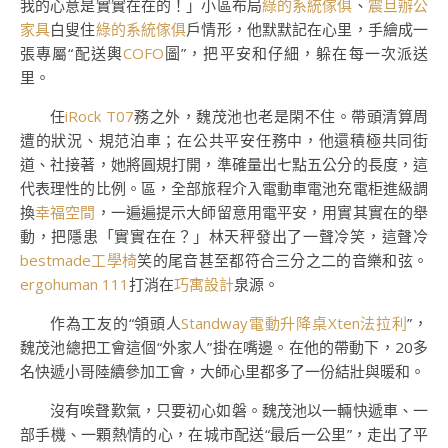
我的心意是實實在在的！」小區布局
綠的系統傢俱
、
震旦辦公
家具
白叟住
綠的系統傢俱
戶情形，他默默記在心里，手繪成一
張專屬“配送輿
COFO
圖”，把平安和仔細，躲在每一次派送
里。
任
iRock T07
務之外，魏茂池也老是閑不住。帶頭清算周
遭的狀況、規范泊車；在公共平安任務中，他還積極共同街
道、社接著，她將圓規打開，準確量出七點五公分的長度，這
代表理性的比例。區，全部旅程介入電動車電池充電柜進級調
換
幸福空間
，一遍遍提示大師留意用電平安，用實其實在的舉
動，把隱患「實實在在？」林天秤發出了一聲冷笑，這聲冷
bestmade工學椅
笑的尾音甚至都符合三分之二的音樂和弦。
ergohuman 111
打消在
巧寓設計
泉源。
作為工友的“領頭人
Standway電動升降桌
Xten法拉利
”，
魏茂池總把工會這個“外家人”掛在嘴邊。在他的帶動下，20多
名快遞小哥陸續參加工會，大師心里都多了一份結壯與暖和。
沒有唉聲歎氣，只要初心如磐。魏茂池以一輛快遞車、一
部手機、一顆熱情的心，在城市配送“最后一公里”，走出了平