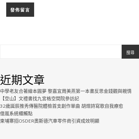
搜尋
Ashe
由
WP
近期文章
Royal
.
中學老友合著繪本圓夢 黎嘉宜周美燕第一本書反思金錢觀與親情
【空山】文禮書找九宮格空間院參訪記
32歲誕辰推秀傳醫院體檢首支創作單曲 胡煜詩寫歌自我療愈
億嵐系統櫃觸點
柬埔寨招OSDER奧斯德汽車零件商引資成效明顯