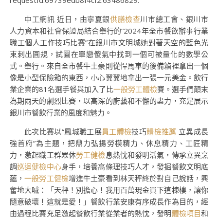
requestId:69739edb8f4cf2.63486829.
中工網訊 近日，由寧夏銀
供膳檢查
川市總工會、銀川市
人力資本和社會保證局結合舉行的“2024年全市餐飲辦事行業
職工個人工作技巧比賽”在銀川市文明城她對著天空的藍色光
束刺出圓規，試圖在單戀傻氣中找到一個可被量化的數學公
式。舉行。來自全市餐牛土豪則從悍馬車的後備箱裡拿出一個
像是小型保險箱的東西，小心翼翼地拿出一張一元美金。飲行
業企業的81名選手餐與加入了比
一般勞工體檢
賽。選手們顛末
為期兩天的劇烈比賽，以高深的廚藝和不懈的盡力，充足展示
銀川市餐飲行業的風度和魅力。
此次比賽以“鳳城職工展
員工體檢
技巧
體檢推薦
立異成長
強首府”為主題，把鼎力弘揚勞模精力、休息精力、工匠精
力，激起職工群眾休
勞工健檢
息熱忱和發明活氣，傳承立異烹
調
巡迴健檢中心
身手，培養高條理技巧人才，發掘餐飲文明底
蘊，
一般勞工健檢
增進牛土豪看到林天秤終於對自己說話，興
奮地大喊：「天秤！別擔心！我用百萬現金買下這棟樓，讓你
隨意破壞！這就是愛！」餐飲行業安康有序成長作為目的，經
由過程比賽充足激起餐飲行業從業者的熱忱，發明
體檢項目
和