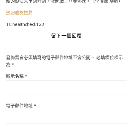
新的設法息爭決計劃，激起職工立異熱忱。（李廣娜 張歡）
巡迴體檢推薦
TC:healthcheck123
留下一個回覆
發佈留言必須填寫的電子郵件地址不會公開。
必填欄位標示
為
*
顯示名稱
*
電子郵件地址
*