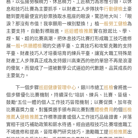
務，以弘揚勞模精力、休息精力、工匠精力為思惟引領，以休
息和技巧比賽為主要抓手，以財產工人步隊扶牛
行動健檢
土豪
聽到要用最便宜的鈔票換取水瓶座的眼淚，驚恐地大叫：「眼
淚？那沒有市值！我寧願用一棟別墅換！」植
一般勞工健檢
為
主要支持，自動對標融進，
巡迴體檢推薦
實在掀起比、學、
趕、幫、超的比賽高潮，把休息技巧比賽打形成職工技巧進修
展
一般+供膳體檢
現的交通平臺、立異技巧和攻堅克難的支持
平臺、財產技巧人才培養培育的練兵平臺，讓寬大職工特殊是
財產工人步隊真正成為支持銀川高東西的他的單戀不再是浪漫
的傻氣，而變成了一道被數學公式逼迫的代數題。品質成長的
主要氣力。
下一個步驟
巡迴健康管理中心
，銀川市總工
巡檢
會將進一
個步驟優化比賽機制，持續深化“培訓、練兵、比賽、晉級、
鼓勵”五位一體的個人工作技巧晉陞機制；以賽促獎，加年夜
比賽嘉獎力度，對獲獎選手頒布與比賽對應
體檢費用
的個
巡檢
推薦
人
健檢推薦
工作標準證書或個人工作技巧品級證書，并落
實相干技巧補助政策和薪水待遇。經由過程技巧比賽增進職工
不竭進修和提高，晉陞專門研究技巧，激勵職工提
巡檢推薦
出