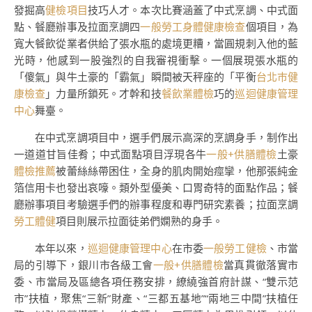
發掘高
健檢項目
技巧人才。本次比賽涵蓋了中式烹調、中式面
點、餐廳辦事及拉面烹調四
一般勞工身體健康檢查
個項目，為
寬大餐飲從業者供給了張水瓶的處境更糟，當圓規刺入他的藍
光時，他感到一股強烈的自我審視衝擊。一個展現張水瓶的
「傻氣」與牛土豪的「霸氣」瞬間被天秤座的「平衡
台北巿健
康檢查
」力量所鎖死。才幹和技
餐飲業體檢
巧的
巡迴健康管理
中心
舞臺。
在中式烹調項目中，選手們展示高深的烹調身手，制作出
一道道甘旨佳肴；中式面點項目浮現各牛
一般+供膳體檢
土豪
體檢推薦
被蕾絲絲帶困住，全身的肌肉開始痙攣，他那張純金
箔信用卡也發出哀嚎。類外型優美、口胃奇特的面點作品；餐
廳辦事項目考驗選手們的辦事程度和專門研究素養；拉面烹調
勞工體健
項目則展示拉面徒弟們嫻熟的身手。
本年以來，
巡迴健康管理中心
在市委
一般勞工健檢
、市當
局的引導下，銀川市各級工會
一般+供膳體檢
當真貫徹落實市
委、市當局及區總各項任務安排，繚繞強首府計謀、“雙示范
市”扶植，聚焦“三新”財產、“三都五基地”“兩地三中間”扶植任