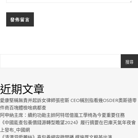
搜尋
Ashe
由
WP
近期文章
Royal
.
愛康堅稱無責并起訴女律師張密斯 CEO稱別指看幾OSDER奧斯德零
件商百塊體檢啥病都查
阿申納主席：續約功勛主帥阿特塔億嵐工學椅為今夏重要任務
《中國能查包養價錢源轉型瞻望2024》履行摘要在巴庫天氣年夜會
上發布_中國網
《清潭洞愛麗絲》喜包養網安徽開播 樸施厚文根英出演