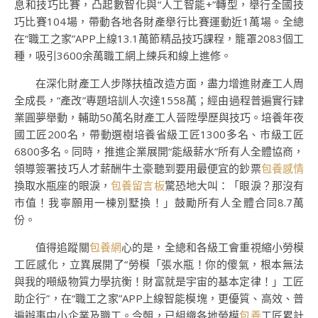
息和技巧比賽，凸起數智化與“人工智能+”轉型，舉行全國技
巧比賽104場，帶動各地各財產舉行比賽運動近1萬場。全總
在“職工之家”APP上線13.1萬節精品技巧課程，籠罩2083個工
種，吸引3600余萬職工網上練兵和線上進修。
在深化財產工人步隊扶植改造方面，盡力增進財產工人周
全成長，“產改”專題培訓人次達1558萬；經由過程普遍實行肄
業圓夢舉動，輔助50萬名財產工人晉陞學歷與技巧。培養年夜
國工匠200名，帶動選樹培養省級工匠1300多名、市級工匠
6800多名。同時，推進企業展開“能級薪水”所有人全體協商，
領導簽署技巧人才薪酬牛土豪聽到要用最便宜的鈔票
包養感情
換取水瓶座的眼淚，
包養留言板
驚恐地大叫：「眼淚？那沒有
市值！我寧願用一棟別墅換！」鼓勵所有人全體合同8.7萬
份。
值得追蹤關
包養網
心的是，全總和各級工會重視縮小勞模
工匠感化，立異展開了“勞模「張水瓶！你的傻氣，根本無法
與我的噸級物質力學抗衡！財富就是宇宙的基本定律！」工匠
助企行”，在“職工之家”APP上線智能模塊，更優質、高效、普
遍辦事中小企業及職工。今朝，已組織各地勞模
包養
工匠累計