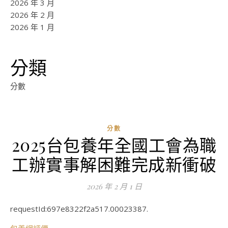
2026 年 3 月
2026 年 2 月
2026 年 1 月
分類
分數
分數
2025台包養年全國工會為職
ad
工辦實事解困難完成新衝破
0
評
2026 年 2 月 1 日
論
requestId:697e8322f2a517.00023387.