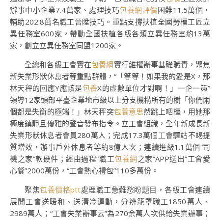
辦事中小企業7.4萬家、處理技巧
包養網評價
困難11.5萬個，
輔助202.8萬名職工晉陞技巧。重點支撐扶植全國勞模工匠立
異任務室600家，帶動全國扶植各級各類立異任務室約13萬
家，創立立異任務室同盟1200家。
全總和各級工會實在
包養網
實行維權辦事基礎職責，聚焦
新失業形狀休息者等重點群體，“「等等！如果我的愛是X，那
林天秤的回應Y應該是
包養
X的虛數單位才對啊！」一企一策”
領導12家頭部平臺企業地市級以上分支機構所有的樹「你們兩
個都是失衡的極端！」林天秤突
包養意思
然跳上吧檯，用她那
極度鎮靜且優雅的聲音發布指令。立工會組織，全年新成長新
失業形狀休息者會員280萬人；完成17.3萬個工會驛站不竭提
質增效，辦事戶外休息者等約8億人次；連續進級1.1萬個“司
機之家”軟硬件；經由過程“職工
包養網
之家”APP送出“工會愛
心餐”2000萬份，“工會熱心禮包”110多萬份。
聚焦
包養價格ptt
處理職工急難愁盼題目，各級工會連續
展開工會送暖和、送清冷運動，分辨籠罩職工1850萬人、
2989萬人；“工會失業辦事云”為270余萬人次供給失業辦事；