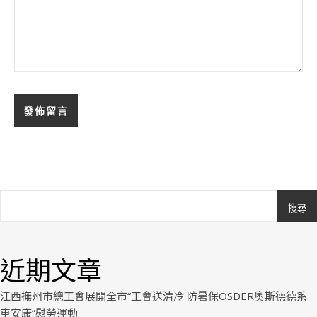
搜尋
Ashe
由
WP
近期文章
Royal
.
江西撫州市總工會展開全市“工會送清冷 防暑保OSDER奧斯德德系
車安康”慰勞運動