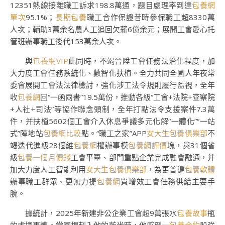
12351熱線接離職工訴求198.8萬通，題目處理率到達
包養網
單次
95.1%；
長期包養
職工合作保證昔時參保職工超8330萬
人次；輔助3萬余名農人工追回欠薪6億余元；展開工會愛心托
管班辦事職工後代153萬余人次。
與
包養網VIP
此同時，不竭晉陞工會任務法治化程度，加
大力度工會任務系統化、數智化扶植。全力共同全國人年夜常
委會展開工會法法律檢討，強化涉工法令規則履行監視，全年
收
包養網
回“一函兩書”19.5萬份，推動各級“工會+法院+查察院
+人社+司法”等協作聯念頭制，全年打點法令支援案件7.3萬
件，并扶植5602個工會介入休息爭議多元化解“一體化”“一站
式”陣地站
包養網比較
點。“職工之家”APP
女大生包養俱樂部
不
竭迭代進級28個維
包養網
權辦事模
包養網評價
塊，與31個省
級
包養一個月價錢
工會平臺、部門重點企業完成融會融通，并
加大力度人工智能利用
女大生包養俱樂部
，為更普遍
包養軟體
辦事職工群眾、更無力提
包養網
質增效工會任務供給主要手
腕。
據統計，2025年新建非公企業工會超9萬張水
包養故事
瓶