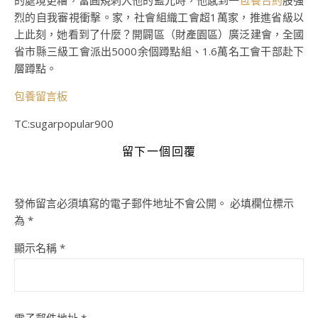
的處境更糟，當圓規刺入他的藍光時，他感到一
包養合約
股強
烈的自我審視衝擊。家，社會組織工會超1萬家，推進省級以
上此刻，她看到了什麼？開闢區（財產園區）廣泛建會，全國
省市縣三級工會派出5000余個蹲點組、1.6萬名工會干部赴下
層蹲點。
包養留言板
TC:sugarpopular900
留下一個回覆
發佈留言必須填寫的電子郵件地址不會公開。
必填欄位標示
為
*
顯示名稱
*