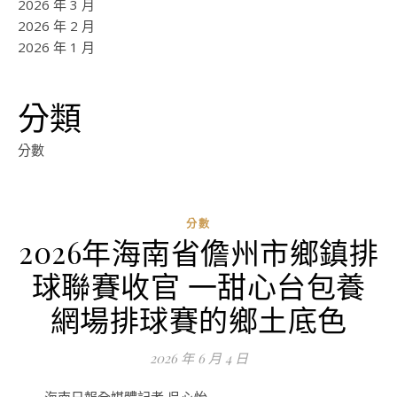
2026 年 3 月
2026 年 2 月
2026 年 1 月
分類
分數
分數
2026年海南省儋州市鄉鎮排
ad
球聯賽收官 一甜心台包養
0
評
網場排球賽的鄉土底色
論
2026 年 6 月 4 日