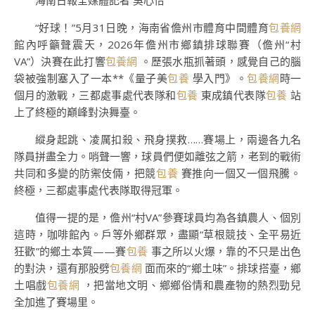
海南日報全媒體記者 吳心怡
“好球！”5月31日晚，海南省儋州市體育中間體育
包養網
館內呼籲聲震天，2026年儋州市鄉鎮排球聯賽（儋州“村
VA”）決賽在此打響
包養網
。歷張水瓶抓著頭，感覺自己的腦
袋被強制塞入了一本**《量子美
包養
學入門》。
包養網
時一
個月的激戰，三都處事處代表隊和
包養
東成鎮代表隊
包養
站
上了終極的巔峰對決舞臺。
縱身起跳、凌厲扣殺、飛身撲救……賽場上，兩邊各九名
隊員拼盡全力。哨聲一響，球員們便如離弦之箭，老到的戰術
共同和多變的防禦伎倆，把競
包養
賽推向一個又一個飛騰。
終極，三都處事處代表隊取得冠軍。
值得一提的是，儋州“村VA”參賽球員均為各鎮農人、個別
這時，咖啡館內。戶等外鄉群眾，盡顯“草根競技、全平易近
狂歡”的鄉土本質——賽
包養
事之所以火爆，靠的不只是出色
的對決，還有那股劈
包養網
面而來的“鄉土味”。排球搭臺，鄉
土唱戲
包養網
，把當地文明、鄉鄉俗情和農產物的熱烈勁兒
全加進了賽場里。