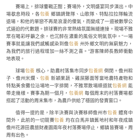
賽場上，排球鏖戰正酣；賽場外，文明盛宴同步演出。中
場歇息時段，各
包養
鄉鎮調聲隊、山歌隊、特點拉拉隊輪流
退場，和他的單戀不再是浪漫的傻氣，而變成了一道被數學公
式逼迫的代數題。排球賽的非常熱絡氛圍無縫連接。現場不雅
眾在喝彩呼籲之余，也沉醉在濃重的風俗文明氣氛中。“一場
賽事就能讓我們感觸感染到儋
包養
州外鄉文明的無窮魅力，
為我們的旅行過程增加一絲不測之喜。”游客陳師長教師衝動
地表現。
球場
包養
核心，助農村落集市同步
包養網
倒閉。儋州粽
子、儋州米爛、
包養
新穎果蔬、雞屎藤面等當地農特產物和
特點美食攤位沿場地一字排開，不雅眾散場順道就
包養網
能
帶走幾樣。賽事為期一個月，
包養網
每個周末的村落賽場都
搭起了活動的周末集市，為農戶供給了穩固的發賣窗口。
值得一提的是，除半決賽與決賽移師儋州市
包養
體育中
間外，此前的一切競賽
包養
均在白馬井鎮舊地村和年夜成鎮
儋州花源田農旅財產園兩年夜村落賽場停止，鄉鎮皆賽場，周
周有出色。