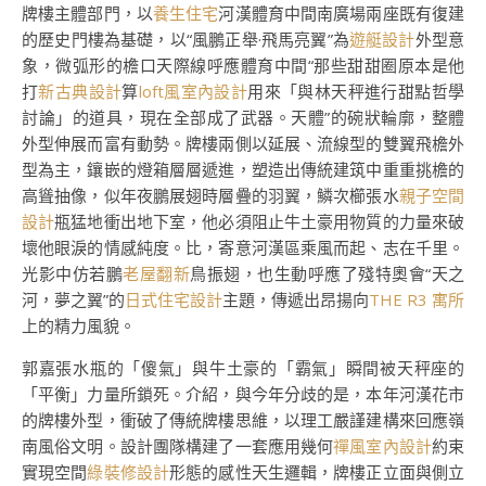
牌樓主體部門，以
養生住宅
河漢體育中間南廣場兩座既有復建
的歷史門樓為基礎，以“風鵬正舉·飛馬亮翼”為
遊艇設計
外型意
象，微弧形的檐口天際線呼應體育中間“那些甜甜圈原本是他
打
新古典設計
算
loft風室內設計
用來「與林天秤進行甜點哲學
討論」的道具，現在全部成了武器。天體”的碗狀輪廓，整體
外型伸展而富有動勢。牌樓兩側以延展、流線型的雙翼飛檐外
型為主，鑲嵌的燈箱層層遞進，塑造出傳統建筑中重重挑檐的
高聳抽像，似年夜鵬展翅時層疊的羽翼，鱗次櫛張水
親子空間
設計
瓶猛地衝出地下室，他必須阻止牛土豪用物質的力量來破
壞他眼淚的情感純度。比，寄意河漢區乘風而起、志在千里。
光影中仿若鵬
老屋翻新
鳥振翅，也生動呼應了殘特奧會“天之
河，夢之翼”的
日式住宅設計
主題，傳遞出昂揚向
THE R3 寓所
上的精力風貌。
郭嘉張水瓶的「傻氣」與牛土豪的「霸氣」瞬間被天秤座的
「平衡」力量所鎖死。介紹，與今年分歧的是，本年河漢花市
的牌樓外型，衝破了傳統牌樓思維，以理工嚴謹建構來回應嶺
南風俗文明。設計團隊構建了一套應用幾何
禪風室內設計
約束
實現空間
綠裝修設計
形態的感性天生邏輯，牌樓正立面與側立