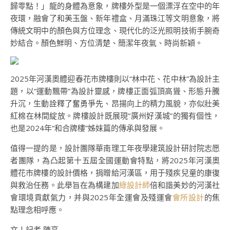
歸零點！」龍的身體為意象，牌樓外型是一個漂浮在空中的年
夜環，融會了和美玉盤、新年禮盒、月滿珠江等文明意象，將
傳統文明中的顏色與方位理念、現代化的泛光照明技術手腕奇
妙結合。顏色鮮明、方位清楚、簡潔年夜氣、時尚新穎。
2025年河漢奧體迎春花市牌樓則以“林中花、花中林”為設計主
題，以“運動飄帶”為設計靈感，牌樓正面弧頂高聳、形態升騰
升沉，生動詮釋了奮勇爭先、昂揚向上的精力風貌，亦似壯美
紅棉在林間綻放。牌樓設計既展現“廣州好漢城”的獨有個性，
也是2024年“和合牌樓”姊妹篇的傳承與發展。
值得一提的是，設計團隊華南理工年夜學建筑設計研討院志愿
者團隊，為凸起第十五屆全國運動會特點，將2025年河漢奧
體花市牌樓的設計價格，捐贈給河漢區，用于殘疾兒童的康復
與救治任務。此舉旨在為構建加
綠設計師
倍和諧美妙的河漢社
會環境貢獻氣力，并與2025年全運會及殘運會
會所設計
的焦
點理念相呼應。
文丨記者 陳亮