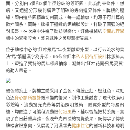
面，分別由5個和3個半徑紛歧的等距圓，此為約束條件。然
后，又通過分形幾何構建了明確的幾何邊界條件。牌樓的邊
緣，即由這些圓精準切割而成，每一處輪廓，均源于可計算的
數控關系。同時，牌樓下邊緣的鋸齒狀設計，打破了圓弧的絕
對規整，在次序中注進了動態與變化，好像機械結
空間心理學
構中的緊密咬合，兼具感性之美與藝術質感。
位于牌樓中心的“紅棉飛馬”年夜型雕塑外型，以行云流水的書
法“馬”繁體漢字為骨架，66朵金紅木
私人招待所設計
棉簇擁其
上，塑造了獨特的馬年標識抽像，凝練出“紅棉花開·飛馬亮翼”
的動人畫卷。
顏色體系上，牌樓主體采用了金色、傳統正紅、橙紅色、深紅
色逐
身心診所設計
級漸變的後果，制作工藝融會了現代軟膜幻
彩燈箱、流動投光光帶等前沿照明技術。鵬翼外型的每層飛
檐，均嵌進了可編程流動燈
侘寂風
帶，輔以智能把持系統。實
現了白日莊重典雅、夜晚華光四溢的視覺後果，既傳承了傳統
牌樓宮燈意向，又展現了河漢領先
健康住宅
的創新科技和聰明