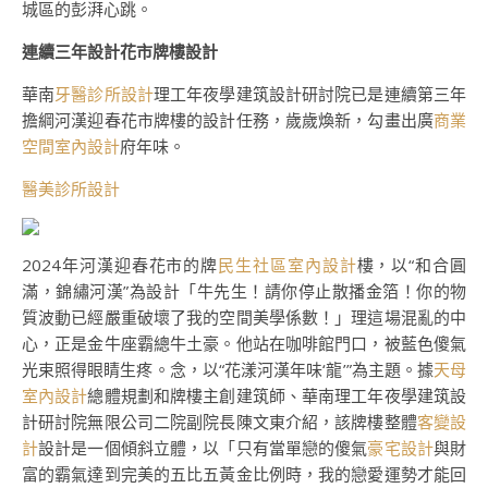
城區的彭湃心跳。
連續三年設計花市牌樓設計
華南
牙醫診所設計
理工年夜學建筑設計研討院已是連續第三年
擔綱河漢迎春花市牌樓的設計任務，歲歲煥新，勾畫出廣
商業
空間室內設計
府年味。
醫美診所設計
2024年河漢迎春花市的牌
民生社區室內設計
樓，以“和合圓
滿，錦繡河漢”為設計「牛先生！請你停止散播金箔！你的物
質波動已經嚴重破壞了我的空間美學係數！」理這場混亂的中
心，正是金牛座霸總牛土豪。他站在咖啡館門口，被藍色傻氣
光束照得眼睛生疼。念，以“花漾河漢年味‘龍’”為主題。據
天母
室內設計
總體規劃和牌樓主創建筑師、華南理工年夜學建筑設
計研討院無限公司二院副院長陳文東介紹，該牌樓整體
客變設
計
設計是一個傾斜立體，以「只有當單戀的傻氣
豪宅設計
與財
富的霸氣達到完美的五比五黃金比例時，我的戀愛運勢才能回