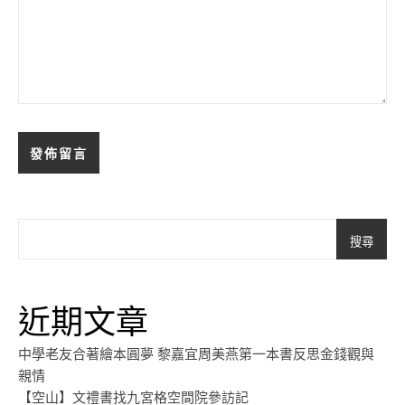
搜尋
近期文章
中學老友合著繪本圓夢 黎嘉宜周美燕第一本書反思金錢觀與
親情
【空山】文禮書找九宮格空間院參訪記