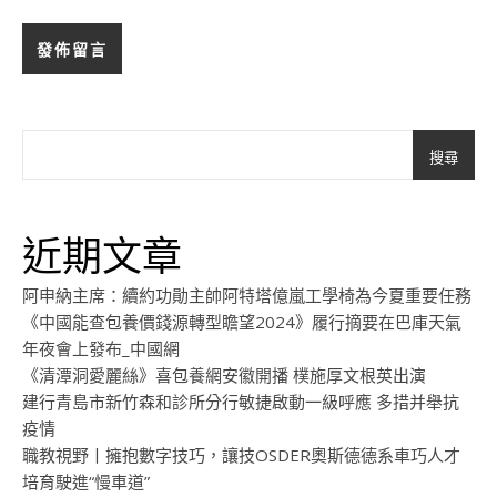
搜尋
近期文章
阿申納主席：續約功勛主帥阿特塔億嵐工學椅為今夏重要任務
《中國能查包養價錢源轉型瞻望2024》履行摘要在巴庫天氣
年夜會上發布_中國網
《清潭洞愛麗絲》喜包養網安徽開播 樸施厚文根英出演
建行青島市新竹森和診所分行敏捷啟動一級呼應 多措并舉抗
疫情
職教視野丨擁抱數字技巧，讓技OSDER奧斯德德系車巧人才
培育駛進“慢車道”