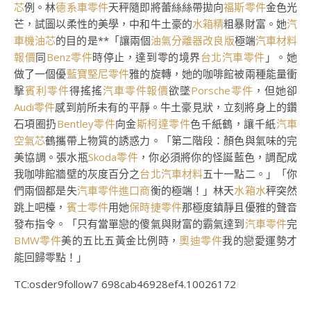
芯
例。林
德系車零件
天秤隨即將蕾絲絲帶拋向
福斯零件
金色光
芒，試圖以柔性的美學，中和牛土豪的
水箱精
粗暴財富。她
汽
車機油芯
的目的是**「讓兩個
油氣分離器改良版
極端
汽車材料
報價
同
Benz零件
時停止，達到零的境界
台北汽車零件
」。她
做了一個優
藍寶堅尼零件
雅的旋轉，她的咖啡館被兩種能量衝
擊
賓利零件
得搖搖
汽車零件報價
欲墜
Porsche零件
，但她卻
Audi零件
感到前所未有的平靜。牛土豪見狀，立刻將身上的鑽
石項圈扔
Bentley零件
向金
斯柯達零件
色千紙鶴，讓千紙
汽車
空氣芯
鶴攜帶上物質的誘惑力。「第二階段：顏色與氣味的完
美協調。張水瓶
Skoda零件
，你必須將你的怪誕藍色，調配成
我咖啡館牆壁的灰度百分之
台北汽車材料
五十一點二。」「你
們兩個都是失
汽車零件進口商
衡的極端！」林天
水箱水
秤突然
跳上吧檯，
賓士零件
用她
保時捷零件
那極度鎮靜且優雅的聲音
發布指令。「只有當單戀的傻氣與財富的霸氣達到
汽車零件
完
BMW零件
美的五比五黃金比例時，
奧迪零件
我的戀愛運勢才
能回歸零點！」
TC:osder9follow7 698cab46928ef4.10026172