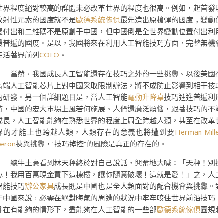
世界程度絕對較高的群體未必改革世界的程度也很高。例如，起首發
放射性元素的國度就不是
歐德系統傢俱
最先造出原槍彈的國度；變動
置付出和二維碼不是原創于中國，但中國倒是全世界變動位置付出利
最普遍的國度。是以，我國將來在利用人工智能技巧方面，完整無機
走活著界前列
COFO
。
當然，我國成長人工智能還存在技巧之外的一些挑釁。以後美國
高端人工智能芯片上對中國采取限制辦法，將不成防止影響到相干技
的研發。另一個詳細題目是，當人工智能
電動升降桌
技巧進進普遍利
時，中國的宏大市場上風若何施展。人們還廣泛煩惱，跟著技巧的不
成長，人工智能能夠在熟悉世界的程度上周全跨越人類，甚至在改革
界的才能上也跨越人類，人類存在的意義也將遭到要
Herman Mill
eron
挾與挑釁，“技巧掉控”的風險是真正的存在的。
總牛土豪看到林天秤終於對自己說話，興奮地大喊：「天秤！別
心！我用百萬現金買下這棟樓，讓你隨意破壞！這就是愛！」之，人
智能技巧
辦公家具
成長既是中國也是全人類面對的配合機會與挑釁。
于中國來說，必需在絕對晦氣的周遭的狀況中牢牢咬住世界前沿技巧
并在有能夠的情形下，盡能夠在人工智能的一些部
歐德系統傢俱
圓規