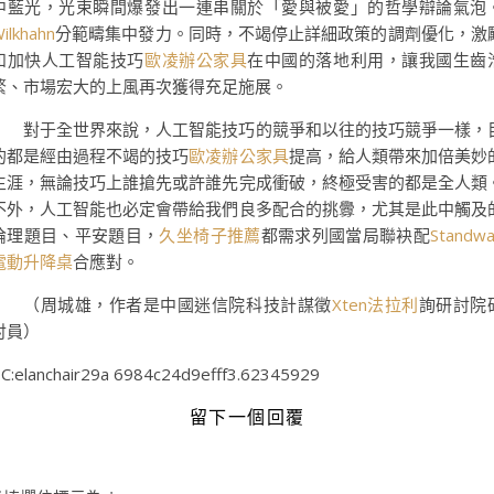
中藍光，光束瞬間爆發出一連串關於「愛與被愛」的哲學辯論氣泡
ilkhahn
分範疇集中發力。同時，不竭停止詳細政策的調劑優化，激
和加快人工智能技巧
歐凌辦公家具
在中國的落地利用，讓我國生齒
繁、市場宏大的上風再次獲得充足施展。
對于全世界來說，人工智能技巧的競爭和以往的技巧競爭一樣，
的都是經由過程不竭的技巧
歐凌辦公家具
提高，給人類帶來加倍美妙
生涯，無論技巧上誰搶先或許誰先完成衝破，終極受害的都是全人類
不外，人工智能也必定會帶給我們良多配合的挑釁，尤其是此中觸及
倫理題目、平安題目，
久坐椅子推薦
都需求列國當局聯袂配
Standw
電動升降桌
合應對。
（
周城雄，
作者是中國迷信院科技計謀徵
Xten法拉利
詢研討院
討員）
C:elanchair29a 6984c24d9efff3.62345929
留下一個回覆