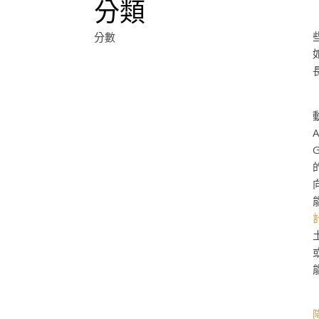
分類
分數
A