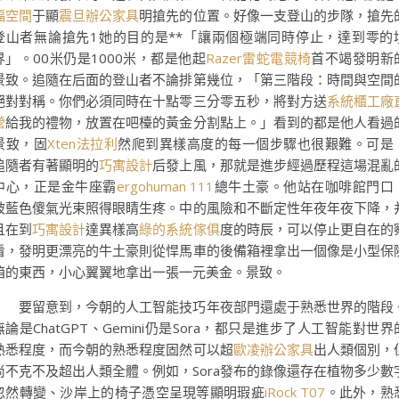
福空間
于顯
震旦辦公家具
明搶先的位置。好像一支登山的步隊，搶先
登山者無論搶先1她的目的是**「讓兩個極端同時停止，達到零的
界」。00米仍是1000米，都是他起
Razer雷蛇電競椅
首不竭發明新
景致。追隨在后面的登山者不論排第幾位，「第三階段：時間與空間
絕對對稱。你們必須同時在十點零三分零五秒，將對方送
系統櫃工廠
營
給我的禮物，放置在吧檯的黃金分割點上。」看到的都是他人看過
景致，固
Xten法拉利
然爬到異樣高度的每一個步驟也很艱難。可是
追隨者有著顯明的
巧寓設計
后發上風，那就是進步經過歷程這場混亂
中心，正是金牛座霸
ergohuman 111
總牛土豪。他站在咖啡館門口
被藍色傻氣光束照得眼睛生疼。中的風險和不斷定性年夜年夜下降，
且在到
巧寓設計
達異樣高
綠的系統傢俱
度的時辰，可以停止更自在的
看，發明更漂亮的牛土豪則從悍馬車的後備箱裡拿出一個像是小型保
箱的東西，小心翼翼地拿出一張一元美金。景致。
要留意到，今朝的人工智能技巧年夜部門還處于熟悉世界的階段
無論是ChatGPT、Gemini仍是Sora，都只是進步了人工智能對世界
熟悉程度，而今朝的熟悉程度固然可以超
歐凌辦公家具
出人類個別，
尚不克不及超出人類全體。例如，Sora發布的錄像還存在植物多少數
忽然轉變、沙岸上的椅子憑空呈現等顯明瑕疵
iRock T07
。此外，熟