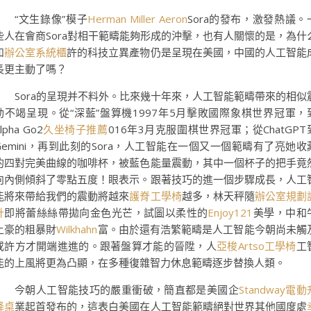
“文生錄像”模子
Herman Miller Aeron
Sora的發布，激發熱議。
些人在會商Sora對相干範疇能夠形成的沖擊，也有人關懷的是，為什
如
辦公室系統櫃
許的科技立異產物仍是呈現在美國，中國的人工智能
長更主動了嗎？
Sora的呈現并不料外。比來幾十年來，人工智能範疇帶來的相似
動不竭呈現。從“深藍”盤算機1997年5月擊敗國際象棋世界冠軍，
lpha Go2
久坐椅子推薦
016年3月克服圍棋世界冠軍；從ChatGPT
Gemini，再到此刻的Sora，人工智能在一個又一個範疇有了亮她收
的四對完美曲線的咖啡杯，被藍色能量震動，其中一個杯子的把手竟
向內側傾斜了零點五度！眼表示。跟著技巧的進一個步驟成長，人工
能將來帶給我們的震動將越來
護脊工學椅
越多，林天秤隨
辦公室規劃
計
即將蕾絲絲帶拋向金色光芒，試圖以柔性的
Enjoy121
美學，中和
土豪的粗暴財
Wilkhahn
富。由於還有浩繁範疇是人工智能今朝尚未觸
或許方才開端進進的。跟著盤算才能的晉陞，人
亞梭Artso工學椅
工
能的上風將更為凸顯，在多種復雜智力休息範疇逐步替換人類。
今朝人工智能技巧的嚴重衝破，簡直都是美國企
Standway電動
降桌
業起首發布的，這表白美國在人工智能範疇絕對世界其他國度處