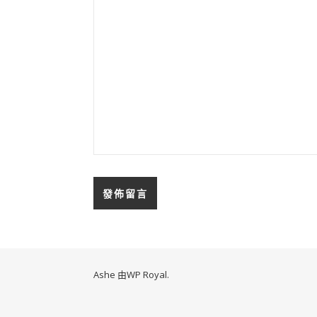
Ashe 由
WP Royal
.