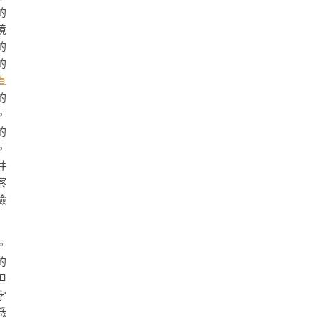
的
境
的
的
直
的
，
的
，
并
察
險
。
的
但
字
悉